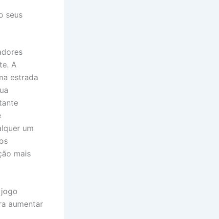
o seus
adores
te. A
ma estrada
sua
tante
e
alquer um
os
ção mais
 jogo
ra aumentar