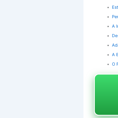
Es
Pe
A 
De
Ad
A 
O 