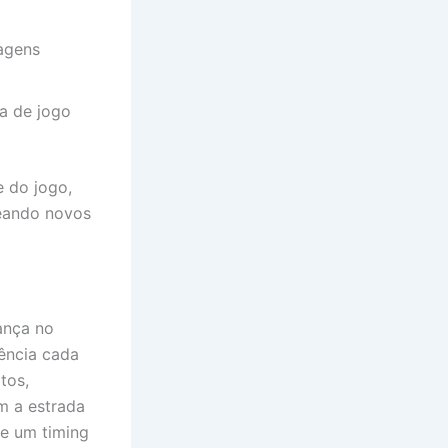
agens
ia de jogo
e do jogo,
ueando novos
ança no
iência cada
tos,
m a estrada
e um timing