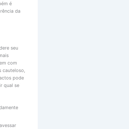
mbém é
arência da
dere seu
mais
agem com
 cauteloso,
pactos pode
r qual se
idamente
avessar