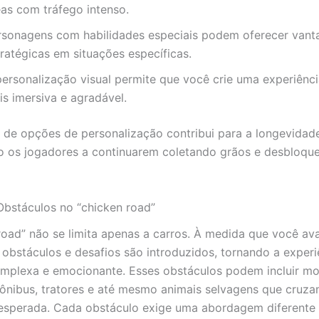
eas com tráfego intenso.
rsonagens com habilidades especiais podem oferecer vant
tratégicas em situações específicas.
personalização visual permite que você crie uma experiênc
is imersiva e agradável.
 de opções de personalização contribui para a longevidad
o os jogadores a continuarem coletando grãos e desbloq
Obstáculos no “chicken road”
road” não se limita apenas a carros. À medida que você av
 obstáculos e desafios são introduzidos, tornando a exper
mplexa e emocionante. Esses obstáculos podem incluir mo
ônibus, tratores e até mesmo animais selvagens que cruza
esperada. Cada obstáculo exige uma abordagem diferente 