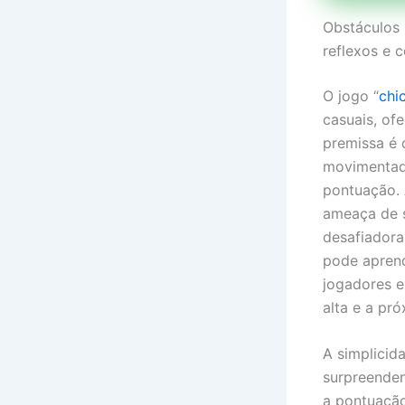
Obstáculos 
reflexos e
O jogo “
chi
casuais, of
premissa é 
movimentada
pontuação. 
ameaça de s
desafiadora
pode aprend
jogadores e
alta e a pró
A simplicid
surpreenden
a pontuaçã