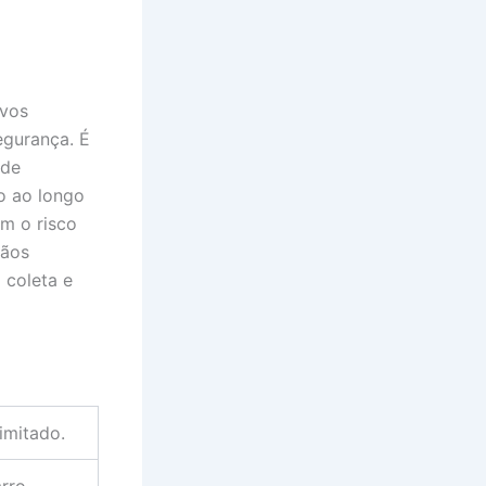
ovos
egurança. É
 de
o ao longo
m o risco
rãos
 coleta e
imitado.