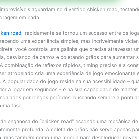
imprevisíveis aguardam no divertido chicken road, testand
 coragem em cada
cken road
” rapidamente se tornou um sucesso entre os jog
erecendo uma experiência simples, mas incrivelmente vician
direta: você controla uma galinha que precisa atravessar u
, desviando de carros e coletando grãos para aumentar 
A combinação de reflexos rápidos, timing preciso e a cons
er atropelado cria uma experiência de jogo emocionante 
. A popularidade do jogo reside na sua acessibilidade – qu
er a jogar em segundos – e na sua capacidade de manter 
ngajados por longos períodos, buscando sempre a pontua
xima fase.
ade enganosa do “chicken road” esconde uma mecânica de
temente profunda. A coleta de grãos não serve apenas pa
o, mas também como uma moeda para desbloquear novos