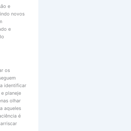
são e
zindo novos
m
ado e
lo
ar os
 seguem
a identificar
e planeje
enas olhar
a aqueles
aciência é
arriscar