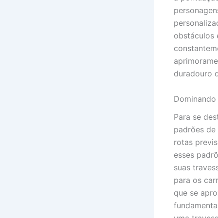
personagen
personaliza
obstáculos 
constanteme
aprimoramen
duradouro d
Dominando a
Para se des
padrões de 
rotas previs
esses padrõ
suas traves
para os car
que se apro
fundamental
uma travess