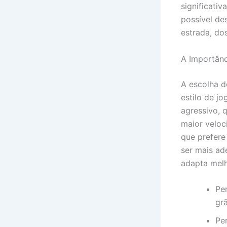
significati
possível de
estrada, do
A Importân
A escolha d
estilo de j
agressivo, 
maior veloc
que prefere
ser mais ad
adapta melh
Pe
gr
Pe