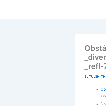
Skip
to
content
Obstá
_dive
_refl
By
TULSHI T
Ob
se
Do