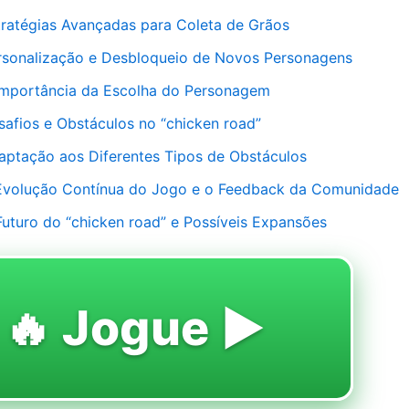
tratégias Avançadas para Coleta de Grãos
rsonalização e Desbloqueio de Novos Personagens
Importância da Escolha do Personagem
safios e Obstáculos no “chicken road”
aptação aos Diferentes Tipos de Obstáculos
Evolução Contínua do Jogo e o Feedback da Comunidade
Futuro do “chicken road” e Possíveis Expansões
🔥 Jogue ▶️