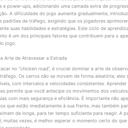
s e power-ups, adicionando uma camada extra de progres
ção. A dificuldade do jogo aumenta gradualmente, introdu
e padrões de tráfego, exigindo que os jogadores aprimore
nte suas habilidades e estratégias. Este ciclo de aprendiz
to é um dos principais fatores que contribuem para o ape
o jogo.
 Arte de Atravessar a Estrada
tacar no “chicken road”, é crucial dominar a arte de observ
tráfego. Os carros não se movem de forma aleatória; eles
íveis, com intervalos e velocidades consistentes. Aprender 
es permite que você antecipe os movimentos dos veículos 
sias com mais segurança e eficiência. É importante não ap
ros que estão imediatamente à sua frente, mas também par
ximam de longe, para ter tempo suficiente para reagir. A p
; muitas vezes, é melhor esperar o momento certo do que 
ia precipitada.