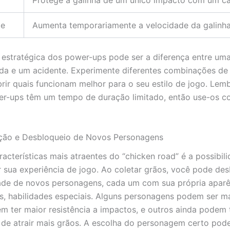
Protege a galinha de um único impacto com um ca
de
Aumenta temporariamente a velocidade da galinha
o estratégica dos power-ups pode ser a diferença entre uma
da e um acidente. Experimente diferentes combinações de
rir quais funcionam melhor para o seu estilo de jogo. Lem
er-ups têm um tempo de duração limitado, então use-os 
ação e Desbloqueio de Novos Personagens
acterísticas mais atraentes do “chicken road” é a possibil
r sua experiência de jogo. Ao coletar grãos, você pode de
de de novos personagens, cada um com sua própria aparê
s, habilidades especiais. Alguns personagens podem ser ma
m ter maior resistência a impactos, e outros ainda podem 
de atrair mais grãos. A escolha do personagem certo pode 