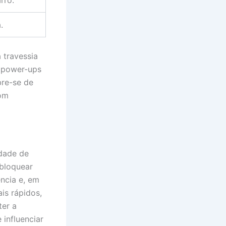
rro.
.
 travessia
 power-ups
bre-se de
com
idade de
sbloquear
ncia e, em
is rápidos,
ter a
influenciar