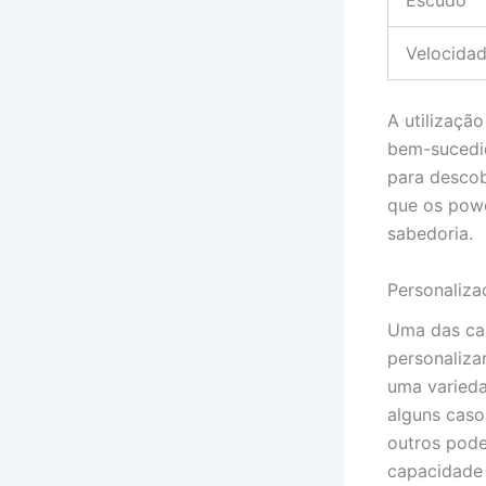
Escudo
Velocida
A utilizaçã
bem-sucedi
para descob
que os pow
sabedoria.
Personaliz
Uma das car
personaliza
uma varieda
alguns caso
outros pode
capacidade 