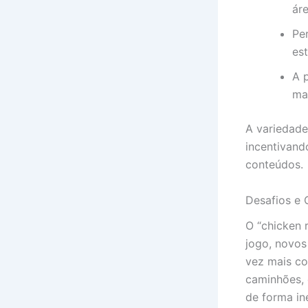
ár
Pe
es
A 
ma
A variedade
incentivand
conteúdos.
Desafios e 
O “chicken 
jogo, novos
vez mais co
caminhões, 
de forma in