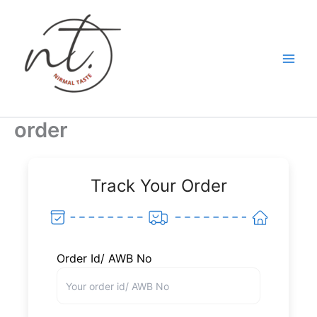
Skip
to
content
order
Track Your Order
Order Id/ AWB No