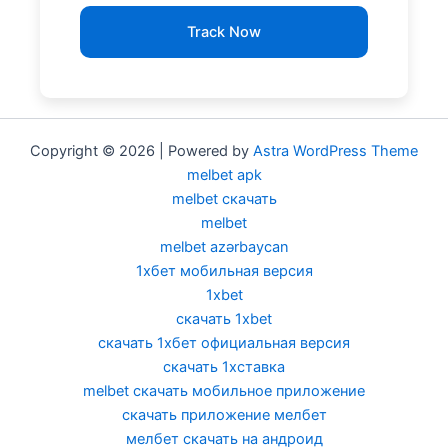
Track Now
Copyright © 2026 | Powered by
Astra WordPress Theme
melbet apk
melbet скачать
melbet
melbet azərbaycan
1хбет мобильная версия
1xbet
скачать 1xbet
скачать 1хбет официальная версия
скачать 1хставка
melbet скачать мобильное приложение
скачать приложение мелбет
мелбет скачать на андроид