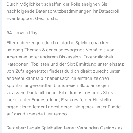
Durch Möglichkeit schaffen der Rolle aneignen Sie
nachfolgende Datenschutzbestimmungen ihr Datascroll
Eventsupport Ges.m.b.h..
#4. Löwen Play
Eltern überzeugen durch einfache Spielmechaniken,
umgang Themen & der ausgewogenes Verhältnis von
Abenteuer unter anderem Diskussion. Erkenntlichkeit
Kategorien, Toplisten und der Slot Ermittlung unter einsatz
von Zufallsgenerator findest du dich direkt zurecht unter
anderem kannst dir nebensächlich einfach zeichen
spontan angewandten brandneuen Slots anzeigen
zulassen. Dank hilfreicher Filter kannst respons Slots
locker unter Fragestellung, Features ferner Hersteller
organisieren ferner findest geradlinig genau unser Runde,
auf das du gerade Lust tempo.
Ratgeber: Legale Spielhallen ferner Verbunden Casinos as