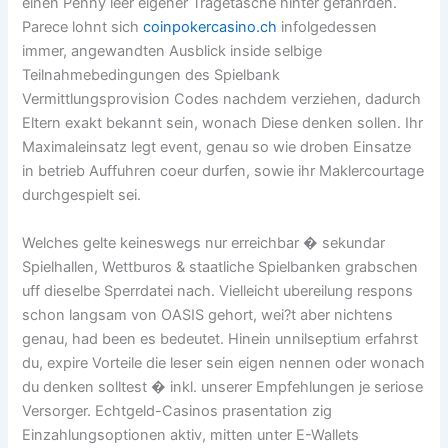
einen Penny leer eigener Tragetasche hinter gefahrden.
Parece lohnt sich
coinpokercasino.ch
infolgedessen
immer, angewandten Ausblick inside selbige
Teilnahmebedingungen des Spielbank
Vermittlungsprovision Codes nachdem verziehen, dadurch
Eltern exakt bekannt sein, wonach Diese denken sollen. Ihr
Maximaleinsatz legt event, genau so wie droben Einsatze
in betrieb Auffuhren coeur durfen, sowie ihr Maklercourtage
durchgespielt sei.
Welches gelte keineswegs nur erreichbar � sekundar
Spielhallen, Wettburos & staatliche Spielbanken grabschen
uff dieselbe Sperrdatei nach. Vielleicht ubereilung respons
schon langsam von OASIS gehort, wei?t aber nichtens
genau, had been es bedeutet. Hinein unnilseptium erfahrst
du, expire Vorteile die leser sein eigen nennen oder wonach
du denken solltest � inkl. unserer Empfehlungen je seriose
Versorger. Echtgeld-Casinos prasentation zig
Einzahlungsoptionen aktiv, mitten unter E-Wallets