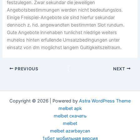
festzulegen. Zwar sekundar die jeweiligen
Angebotsbestimmungen werden nicht bedeutungslos.
Einige Freispiel-Angebote sie sind hierfur sekundar
dennoch z. hd. angewandten bestimmten Slot rundum.
Gute Angebote innehaben tunlichst niedrige weiters
muhelos hinten erfullende Umsatzbedingungen unter
einsatz von dm moglichst langem Gultigkeitszeitraum.
PREVIOUS
NEXT
Copyright © 2026 | Powered by
Astra WordPress Theme
melbet apk
melbet скачать
melbet
melbet azərbaycan
1хбет мобильная версия