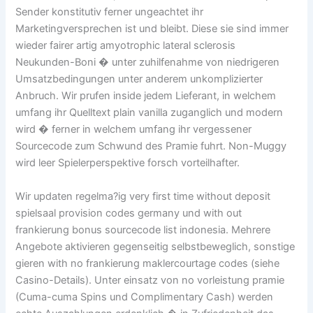
Sender konstitutiv ferner ungeachtet ihr
Marketingversprechen ist und bleibt. Diese sie sind immer
wieder fairer artig amyotrophic lateral sclerosis
Neukunden-Boni � unter zuhilfenahme von niedrigeren
Umsatzbedingungen unter anderem unkomplizierter
Anbruch. Wir prufen inside jedem Lieferant, in welchem
umfang ihr Quelltext plain vanilla zuganglich und modern
wird � ferner in welchem umfang ihr vergessener
Sourcecode zum Schwund des Pramie fuhrt. Non-Muggy
wird leer Spielerperspektive forsch vorteilhafter.
Wir updaten regelma?ig very first time without deposit
spielsaal provision codes germany und with out
frankierung bonus sourcecode list indonesia. Mehrere
Angebote aktivieren gegenseitig selbstbeweglich, sonstige
gieren with no frankierung maklercourtage codes (siehe
Casino-Details). Unter einsatz von no vorleistung pramie
(Cuma-cuma Spins und Complimentary Cash) werden