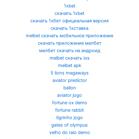
1xbet
скачать 1xbet
скачать 1хбет официальная версия
скачать 1хставка
melbet скачать мобильное приложение
скачать приложение мелбет
мелбет скачать на андроид
melbet скачать ios
melbet apk
5 lions megaways
aviator predictor
ballon
aviator jogo
fortune ox demo
fortune rabbit
tigrinho jogo
gates of olympus
velho do raio demo