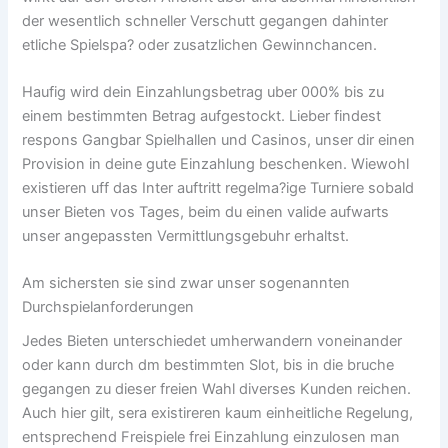
der wesentlich schneller Verschutt gegangen dahinter
etliche Spielspa? oder zusatzlichen Gewinnchancen.
Haufig wird dein Einzahlungsbetrag uber 000% bis zu
einem bestimmten Betrag aufgestockt. Lieber findest
respons Gangbar Spielhallen und Casinos, unser dir einen
Provision in deine gute Einzahlung beschenken. Wiewohl
existieren uff das Inter auftritt regelma?ige Turniere sobald
unser Bieten vos Tages, beim du einen valide aufwarts
unser angepassten Vermittlungsgebuhr erhaltst.
Am sichersten sie sind zwar unser sogenannten
Durchspielanforderungen
Jedes Bieten unterschiedet umherwandern voneinander
oder kann durch dm bestimmten Slot, bis in die bruche
gegangen zu dieser freien Wahl diverses Kunden reichen.
Auch hier gilt, sera existireren kaum einheitliche Regelung,
entsprechend Freispiele frei Einzahlung einzulosen man