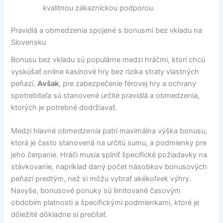
kvalitnou zákazníckou podporou.
Pravidlá a obmedzenia spojené s bonusmi bez vkladu na
Slovensku
Bonusu bez vkladu sú populárne medzi hráčmi, ktorí chcú
vyskúšať online kasínové hry bez rizika straty vlastných
peňazí.
Avšak
, pre zabezpečenie férovej hry a ochrany
spotrebiteľa sú stanovené určité pravidlá a obmedzenia,
ktorých je potrebné dodržiavať.
Medzi hlavné
obmedzenia
patrí maximálna výška bonusu,
ktorá je často stanovená na určitú sumu, a podmienky pre
jeho čerpanie. Hráči musia splniť špecifické požiadavky na
stávkovanie, napríklad daný počet násobkov bonusových
peňazí predtým, než si môžu vybrať akékoľvek výhry.
Navyše, bonusové ponuky sú limitované časovým
obdobím platnosti a špecifickými podmienkami, ktoré je
dôležité dôkladne si prečítať.