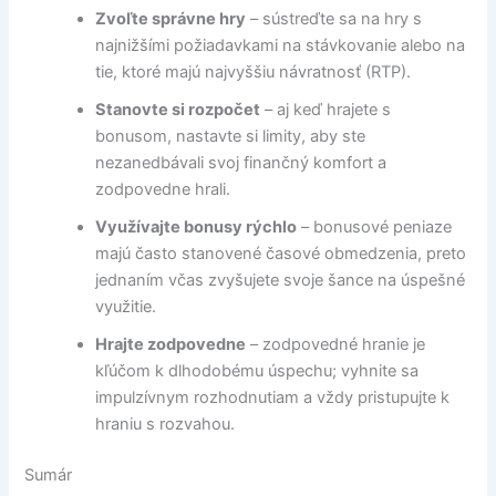
Zvoľte správne hry
– sústreďte sa na hry s
najnižšími požiadavkami na stávkovanie alebo na
tie, ktoré majú najvyššiu návratnosť (RTP).
Stanovte si rozpočet
– aj keď hrajete s
bonusom, nastavte si limity, aby ste
nezanedbávali svoj finančný komfort a
zodpovedne hrali.
Využívajte bonusy rýchlo
– bonusové peniaze
majú často stanovené časové obmedzenia, preto
jednaním včas zvyšujete svoje šance na úspešné
využitie.
Hrajte zodpovedne
– zodpovedné hranie je
kľúčom k dlhodobému úspechu; vyhnite sa
impulzívnym rozhodnutiam a vždy pristupujte k
hraniu s rozvahou.
Sumár