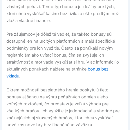
vlastných peňazí. Tento typ bonusu je ideálny pre tých,
ktorí chcú vyskúšať kasíno bez rizika a ešte predtým, než
vložia vlastné financie.
Pre záujemcov je dôležité vedieť, že takéto bonusy sú
dostupné len na určitých platformách a majú špecifické
podmienky pre ich využitie. Často sa ponúkajú novým
registráciám ako uvítací bonus, čím sa zvyšuje ich
atraktívnosť a motivácia vyskúšať si hru. Viac informácií o
aktuálnych ponukách nájdete na stránke
bonus bez
vkladu
.
Okrem možnosti bezplatného hrania poskytujú tieto
bonusy aj šancu na výhru peňažných odmien alebo
voľných roztočení, čo predstavuje veľkú výhodu pre
všetkých hráčov. Ich využitie je jednoduché a vhodné pre
začínajúcich aj skúsených hráčov, ktorí chcú vyskúšať
nové kasínové hry bez finančného záväzku.