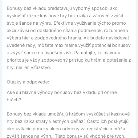
Bonusy bez vkladu predstavujú výborný spôsob, ako
vyskúšať rôzne kasínové hry bez rizika a zároveň zvýšiť
svoje šance na výhru. Efektívne využívanie týchto promo
akcií závisí od dôkladného čítania podmienok, rozumného
výberu hier a zodpovedného hrania. Ak budete nasledovať
uvedené rady, môžete maximálne využiť potenciál bonusov
a zvýšiť šance na úspešný zisk. Pamätajte, že hlavnou
prioritou je vždy zodpovedný prístup ku hrám a potešenie z
hry, nie len víťazstvo.
Otázky a odpovede:
Aké sú hlavné výhody bonusov bez vkladu pri online
hrách?
Bonusy bez vkladu umožňujú hráčom vyskúšať si kasínové
hry bez rizika straty vlastných peňazí. Často ich poskytujú
ako uvítacie ponuky alebo odmeny za registráciu a môžu
zvýšiť šance na výhru. Tieto bonusy sú vhodné pre tých,