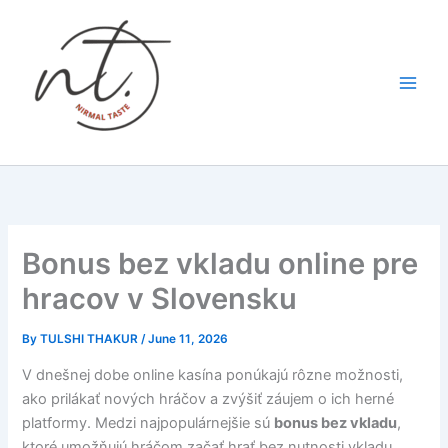
Skip
to
content
Bonus bez vkladu online pre
hracov v Slovensku
By
TULSHI THAKUR
/
June 11, 2026
V dnešnej dobe online kasína ponúkajú rôzne možnosti,
ako prilákať nových hráčov a zvýšiť záujem o ich herné
platformy. Medzi najpopulárnejšie sú
bonus bez vkladu
,
ktoré umožňujú hráčom začať hrať bez nutnosti vkladu