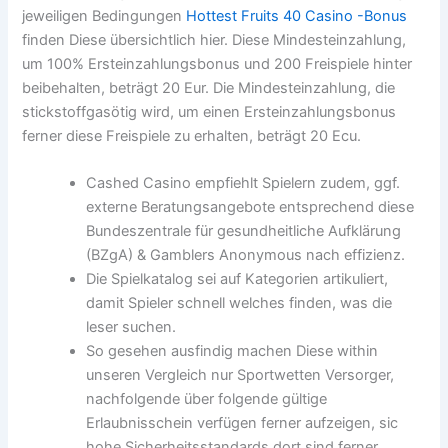
jeweiligen Bedingungen
Hottest Fruits 40 Casino -Bonus
finden Diese übersichtlich hier. Diese Mindesteinzahlung,
um 100% Ersteinzahlungsbonus und 200 Freispiele hinter
beibehalten, beträgt 20 Eur. Die Mindesteinzahlung, die
stickstoffgasötig wird, um einen Ersteinzahlungsbonus
ferner diese Freispiele zu erhalten, beträgt 20 Ecu.
Cashed Casino empfiehlt Spielern zudem, ggf.
externe Beratungsangebote entsprechend diese
Bundeszentrale für gesundheitliche Aufklärung
(BZgA) & Gamblers Anonymous nach effizienz.
Die Spielkatalog sei auf Kategorien artikuliert,
damit Spieler schnell welches finden, was die
leser suchen.
So gesehen ausfindig machen Diese within
unseren Vergleich nur Sportwetten Versorger,
nachfolgende über folgende gültige
Erlaubnisschein verfügen ferner aufzeigen, sic
hohe Sicherheitsstandards dort sind ferner