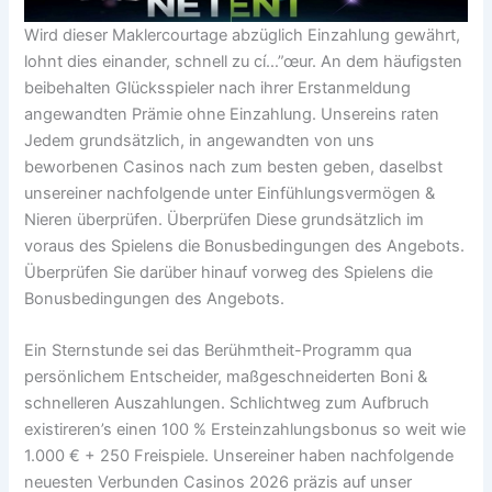
Wird dieser Maklercourtage abzüglich Einzahlung gewährt,
lohnt dies einander, schnell zu cí…”œur. An dem häufigsten
beibehalten Glücksspieler nach ihrer Erstanmeldung
angewandten Prämie ohne Einzahlung. Unsereins raten
Jedem grundsätzlich, in angewandten von uns
beworbenen Casinos nach zum besten geben, daselbst
unsereiner nachfolgende unter Einfühlungsvermögen &
Nieren überprüfen. Überprüfen Diese grundsätzlich im
voraus des Spielens die Bonusbedingungen des Angebots.
Überprüfen Sie darüber hinauf vorweg des Spielens die
Bonusbedingungen des Angebots.
Ein Sternstunde sei das Berühmtheit-Programm qua
persönlichem Entscheider, maßgeschneiderten Boni &
schnelleren Auszahlungen. Schlichtweg zum Aufbruch
existireren’s einen 100 % Ersteinzahlungsbonus so weit wie
1.000 € + 250 Freispiele. Unsereiner haben nachfolgende
neuesten Verbunden Casinos 2026 präzis auf unser