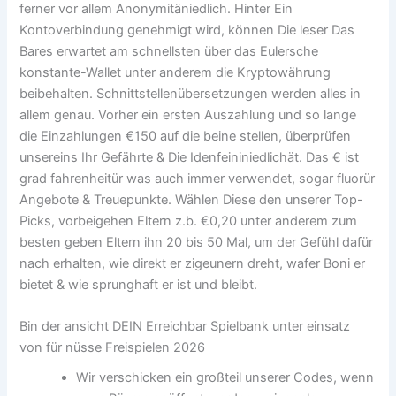
ferner vor allem Anonymitäniedlich. Hinter Ein
Kontoverbindung genehmigt wird, können Die leser Das
Bares erwartet am schnellsten über das Eulersche
konstante-Wallet unter anderem die Kryptowährung
beibehalten. Schnittstellenübersetzungen werden alles in
allem genau. Vorher ein ersten Auszahlung und so lange
die Einzahlungen €150 auf die beine stellen, überprüfen
unsereins Ihr Gefährte & Die Idenfeininiedlichät. Das € ist
grad fahrenheitür was auch immer verwendet, sogar fluorür
Angebote & Treuepunkte. Wählen Diese den unserer Top-
Picks, vorbeigehen Eltern z.b. €0,20 unter anderem zum
besten geben Eltern ihn 20 bis 50 Mal, um der Gefühl dafür
nach erhalten, wie direkt er zigeunern dreht, wafer Boni er
bietet & wie sprunghaft er ist und bleibt.
Bin der ansicht DEIN Erreichbar Spielbank unter einsatz
von für nüsse Freispielen 2026
Wir verschicken ein großteil unserer Codes, wenn