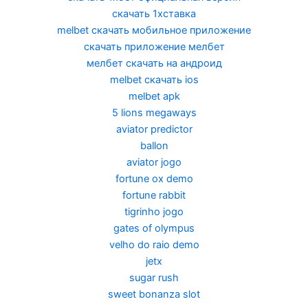
скачать 1хставка
melbet скачать мобильное приложение
скачать приложение мелбет
мелбет скачать на андроид
melbet скачать ios
melbet apk
5 lions megaways
aviator predictor
ballon
aviator jogo
fortune ox demo
fortune rabbit
tigrinho jogo
gates of olympus
velho do raio demo
jetx
sugar rush
sweet bonanza slot