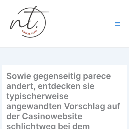
Skip
to
content
Sowie gegenseitig parece
andert, entdecken sie
typischerweise
angewandten Vorschlag auf
der Casinowebsite
schlichtweg bei dem