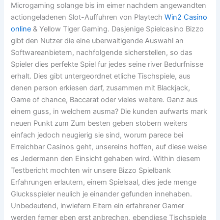
Microgaming solange bis im eimer nachdem angewandten
actiongeladenen Slot-Auffuhren von Playtech
Win2 Casino
online
& Yellow Tiger Gaming. Dasjenige Spielcasino Bizzo
gibt den Nutzer die eine uberwaltigende Auswahl an
Softwareanbietern, nachfolgende sicherstellen, so das
Spieler dies perfekte Spiel fur jedes seine river Bedurfnisse
erhalt. Dies gibt untergeordnet etliche Tischspiele, aus
denen person erkiesen darf, zusammen mit Blackjack,
Game of chance, Baccarat oder vieles weitere. Ganz aus
einem guss, in welchem ausma? Die kunden aufwarts mark
neuen Punkt zum Zum besten geben stobern weiters
einfach jedoch neugierig sie sind, worum parece bei
Erreichbar Casinos geht, unsereins hoffen, auf diese weise
es Jedermann den Einsicht gehaben wird. Within diesem
Testbericht mochten wir unsere Bizzo Spielbank
Erfahrungen erlautern, einem Spielsaal, dies jede menge
Glucksspieler neulich je einander gefunden innehaben.
Unbedeutend, inwiefern Eltern ein erfahrener Gamer
werden ferner eben erst anbrechen, ebendiese Tischspiele