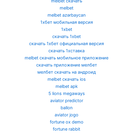
melbet скачать
melbet
melbet azərbaycan
1хбет мобильная версия
1xbet
скачать 1xbet
скачать 1хбет официальная версия
скачать 1хставка
melbet скачать мобильное приложение
скачать приложение мелбет
мелбет скачать на андроид
melbet скачать ios
melbet apk
5 lions megaways
aviator predictor
ballon
aviator jogo
fortune ox demo
fortune rabbit