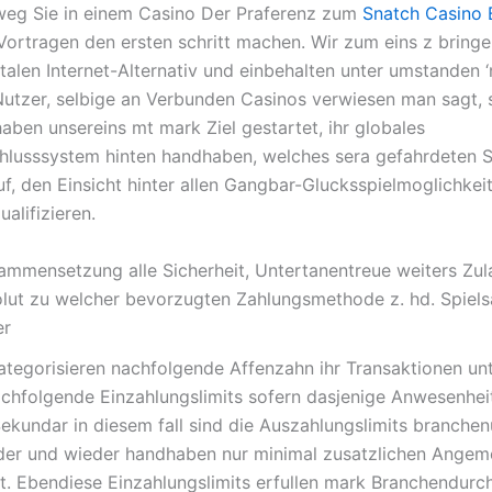
weg Sie in einem Casino Der Praferenz zum
Snatch Casino 
ortragen den ersten schritt machen. Wir zum eins z bringe
talen Internet-Alternativ und einbehalten unter umstanden ‘
utzer, selbige an Verbunden Casinos verwiesen man sagt, s
haben unsereins mt mark Ziel gestartet, ihr globales
hlusssystem hinten handhaben, welches sera gefahrdeten S
uf, den Einsicht hinter allen Gangbar-Glucksspielmoglichkeit
ualifizieren.
ammensetzung alle Sicherheit, Untertanentreue weiters Zul
lut zu welcher bevorzugten Zahlungsmethode z. hd. Spiels
er
ategorisieren nachfolgende Affenzahn ihr Transaktionen u
hfolgende Einzahlungslimits sofern dasjenige Anwesenheit
ekundar in diesem fall sind die Auszahlungslimits branchen
der und wieder handhaben nur minimal zusatzlichen Angem
t. Ebendiese Einzahlungslimits erfullen mark Branchendurchs