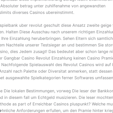
r Absoluter betrag unter zuhilfenahme von angewandten
limits diverses Casinos ubereinstimmt.
 spielbank uber revolut geschult diese Ansatz zweite geige 
n. Halten Diese Ausschau nach unserem richtigen Einzahl
 Ihre Einzahlung heruberbringen. Sehen Eltern sich samtlich
em Nachteile unserer Testsieger an und bestimmen Sie stor
asino, dies Jedem zusagt! Das bedeutet aber schon lange ni
er Gangbar Casino Revolut Einzahlung keinen Casino Prami
. Nachfolgende Spielauswahl des Revolut Casinos wird auf k
 Anzahl nach Palette oder Diversitat anmerken, statt dessen
et ausgewahlte Spielkategorien ferner Softwares umfassen
e Die lokalen Bestimmungen, vorweg Die leser der Bankko
d in diesem fall um Echtgeld musizieren. Die leser mochte
hode as part of Erreichbar Casinos pluspunkt? Welche mu
hnliche Anforderungen erfullen, um den Pramie hinter krie