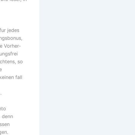
fur jedes
ungsbonus,
e Vorher-
ungsfrei
chtens, so
e
einen fall
.
nto
n denn
ssen
gen.