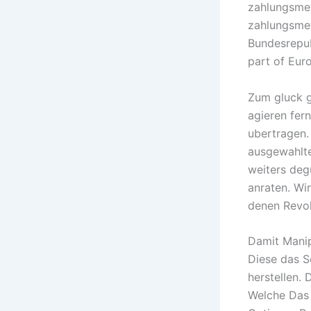
zahlungsmeth
zahlungsmet
Bundesrepub
part of Eur
Zum gluck g
agieren fer
ubertragen.
ausgewahlte
weiters deg
anraten. Wi
denen Revol
Damit Manip
Diese das S
herstellen.
Welche Das 