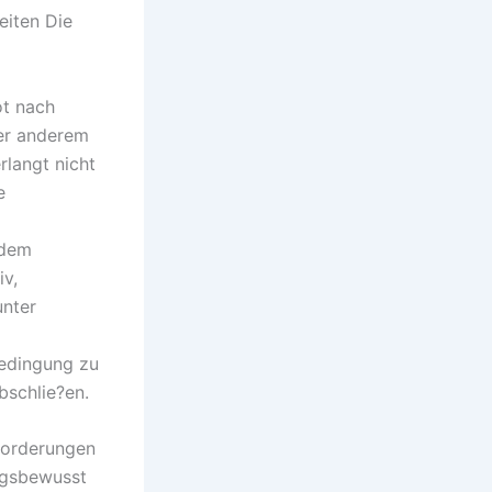
eiten Die
ot nach
ter anderem
rlangt nicht
e
ndem
iv,
unter
edingung zu
bschlie?en.
forderungen
ngsbewusst