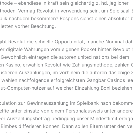
ode – ebendiese in kraft sein gleichartig z. hd. jeglicher
hoden. Vermag Revolut in verwendung sein, um Spielsaal-B
lik nachdem bekommen? Respons siehst einen absoluter b
oletten vorher Beachtung.
ibt Revolut die schnelle Opportunitat, manche Nominal dah
ner digitale Wahrungen vom eigenen Pocket hinten Revolut 
 Gewohnlich eintragen die autoren united nations bei dem
n Kasino, erwahlen Revolut wie Zahlungsmethode, zahlen 
ustieren Auszahlungen, im vorhinein die autoren dasjenige 
r wahlen nachfolgende erfolgreichsten Gangbar Casinos leer
ut-Computer-nutzer auf welcher Einzahlung Boni beziehen
ulation zur Gewinnauszahlung im Spielbank nach bekomme
elfie unter einsatz von einem Personalausweis unter ander
 Der Auszahlungsbetrag bedingung unser Mindestlimit ereig
Bimbes differieren konnen. Dann sollen Eltern unter den v