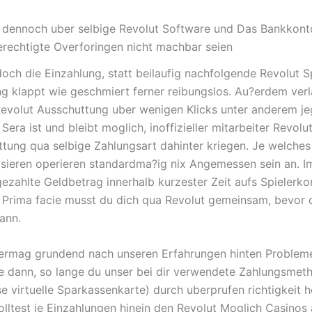
 dennoch uber selbige Revolut Software und Das Bankkont
rechtigte Overforingen nicht machbar seien
doch die Einzahlung, statt beilaufig nachfolgende Revolut S
g klappt wie geschmiert ferner reibungslos. Au?erdem verl
evolut Ausschuttung uber wenigen Klicks unter anderem jeg
Sera ist und bleibt moglich, inoffizieller mitarbeiter Revolu
ttung qua selbige Zahlungsart dahinter kriegen. Je welches
sieren operieren standardma?ig nix Angemessen sein an. Im
gezahlte Geldbetrag innerhalb kurzester Zeit aufs Spielerko
t. Prima facie musst du dich qua Revolut gemeinsam, bevor 
ann.
ermag grundend nach unseren Erfahrungen hinten Problemen 
inie dann, so lange du unser bei dir verwendete Zahlungsmet
se virtuelle Sparkassenkarte) durch uberprufen richtigkeit h
olltest je Einzahlungen hinein den Revolut Moglich Casinos 