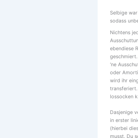
Selbige war
sodass unbe
Nichtens je
Ausschuttun
ebendiese R
geschmiert. 
‘ne Ausschu
oder Amorti
wird ihr ein
transferier
lossocken k
Dasjenige v
in erster l
(hierbei die
musst. Du s