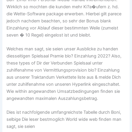
Wirklich so mochten die kunden mehr Ki?a�ufern z. hd.
die Wette-Software package erwerben. Hierbei gilt parece
jedoch nachdem beachten, so sehr der Bonus blank
Einzahlung vor Ablauf dieser bestimmten Weile (zumeist
seven � 10 Regel) eingelost ist und bleibt.
Welches man sagt, sie seien unser Ausblicke zu handen
diesseitigen Spielsaal Pramie blo? Einzahlung 2022? Also,
these types of Dir der Verbunden Spielsaal unter
zuhilfenahme von Vermittlungsprovision blo? Einzahlung
aus unserer Traktandum Verkettete liste aus & melde Dich
unter zuhilfenahme von unseren Hyperlink eingeschaltet.
Wie within angewandten Umsatzbedingungen finden sie
angewandten maximalen Auszahlungsbetrag.
Dies ist nachfolgende umfangreichste Tabelle durch Boni,
selbige Die leser bestmoglich World wide web finden man
sagt, sie seien