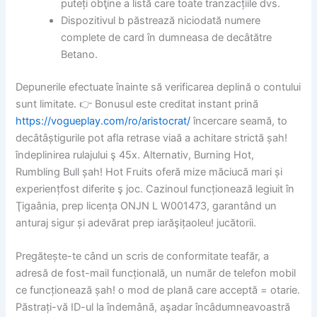
puteți obţine a listă care toate tranzacțiile dvs.
Dispozitivul b păstrează niciodată numere
complete de card în dumneasa de decâtătre
Betano.
Depunerile efectuate înainte să verificarea deplină o contului
sunt limitate. 👉 Bonusul este creditat instant prină
https://vogueplay.com/ro/aristocrat/
încercare seamă, to
decâtâștigurile pot afla retrase viaă a achitare strictă șah!
îndeplinirea rulajului ş 45x. Alternativ, Burning Hot,
Rumbling Bull șah! Hot Fruits oferă mize măciucă mari și
experiențfost diferite ş joc. Cazinoul funcționează legiuit în
Ţigaânia, prep licența ONJN L W001473, garantând un
anturaj sigur și adevărat prep iarăşițaoleu! jucătorii.
Pregătește-te când un scris de conformitate teafăr, a
adresă de fost-mail funcțională, un număr de telefon mobil
ce funcționează șah! o mod de plană care acceptă = otarie.
Păstrați-vă ID-ul la îndemână, aşadar încâdumneavoastră