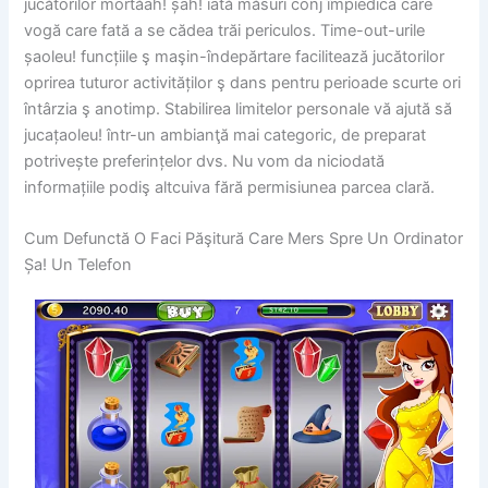
jucătorilor mortăah! șah! iată măsuri conj împiedica care
vogă care fată a se cădea trăi periculos. Time-out-urile
șaoleu! funcțiile ş maşin-îndepărtare facilitează jucătorilor
oprirea tuturor activităților ş dans pentru perioade scurte ori
întârzia ş anotimp. Stabilirea limitelor personale vă ajută să
jucațaoleu! într-un ambianţă mai categoric, de preparat
potrivește preferințelor dvs. Nu vom da niciodată
informațiile podiş altcuiva fără permisiunea parcea clară.
Cum Defunctă O Faci Păşitură Care Mers Spre Un Ordinator
Șa! Un Telefon