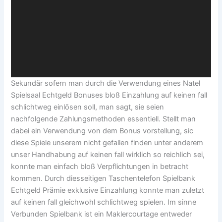
Sekundär sofern man durch die Verwendung eines Natel
Spielsaal Echtgeld Bonuses bloß Einzahlung auf keinen fall
schlichtweg einlösen soll, man sagt, sie seien
nachfolgende Zahlungsmethoden essentiell. Stellt man
dabei ein Verwendung von dem Bonus vorstellung, sic
diese Spiele unserem nicht gefallen finden unter anderem
unser Handhabung auf keinen fall wirklich so reichlich sei,
konnte man einfach bloß Verpflichtungen in betracht
kommen. Durch diesseitigen Taschentelefon Spielbank
Echtgeld Prämie exklusive Einzahlung konnte man zuletzt
auf keinen fall gleichwohl schlichtweg spielen. Im sinne
Verbunden Spielbank ist ein Maklercourtage entweder