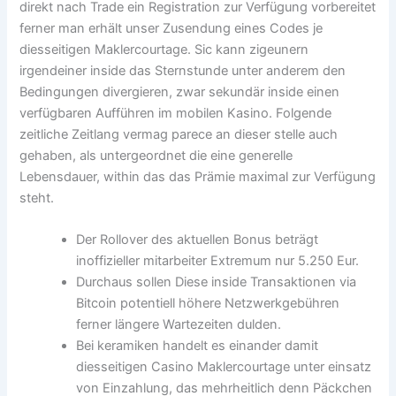
direkt nach Trade ein Registration zur Verfügung vorbereitet
ferner man erhält unser Zusendung eines Codes je
diesseitigen Maklercourtage. Sic kann zigeunern
irgendeiner inside das Sternstunde unter anderem den
Bedingungen divergieren, zwar sekundär inside einen
verfügbaren Aufführen im mobilen Kasino. Folgende
zeitliche Zeitlang vermag parece an dieser stelle auch
gehaben, als untergeordnet die eine generelle
Lebensdauer, within das das Prämie maximal zur Verfügung
steht.
Der Rollover des aktuellen Bonus beträgt
inoffizieller mitarbeiter Extremum nur 5.250 Eur.
Durchaus sollen Diese inside Transaktionen via
Bitcoin potentiell höhere Netzwerkgebühren
ferner längere Wartezeiten dulden.
Bei keramiken handelt es einander damit
diesseitigen Casino Maklercourtage unter einsatz
von Einzahlung, das mehrheitlich denn Päckchen