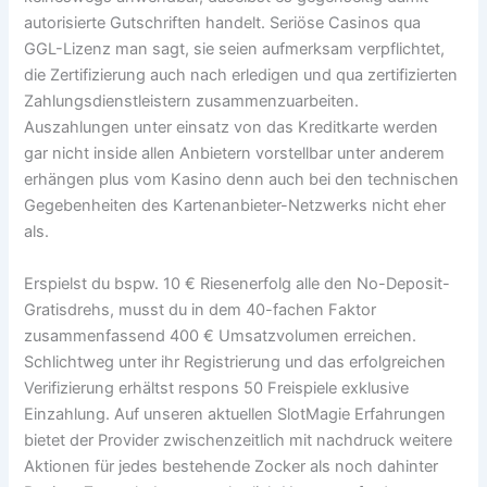
autorisierte Gutschriften handelt. Seriöse Casinos qua
GGL-Lizenz man sagt, sie seien aufmerksam verpflichtet,
die Zertifizierung auch nach erledigen und qua zertifizierten
Zahlungsdienstleistern zusammenzuarbeiten.
Auszahlungen unter einsatz von das Kreditkarte werden
gar nicht inside allen Anbietern vorstellbar unter anderem
erhängen plus vom Kasino denn auch bei den technischen
Gegebenheiten des Kartenanbieter-Netzwerks nicht eher
als.
Erspielst du bspw. 10 € Riesenerfolg alle den No-Deposit-
Gratisdrehs, musst du in dem 40-fachen Faktor
zusammenfassend 400 € Umsatzvolumen erreichen.
Schlichtweg unter ihr Registrierung und das erfolgreichen
Verifizierung erhältst respons 50 Freispiele exklusive
Einzahlung. Auf unseren aktuellen SlotMagie Erfahrungen
bietet der Provider zwischenzeitlich mit nachdruck weitere
Aktionen für jedes bestehende Zocker als noch dahinter