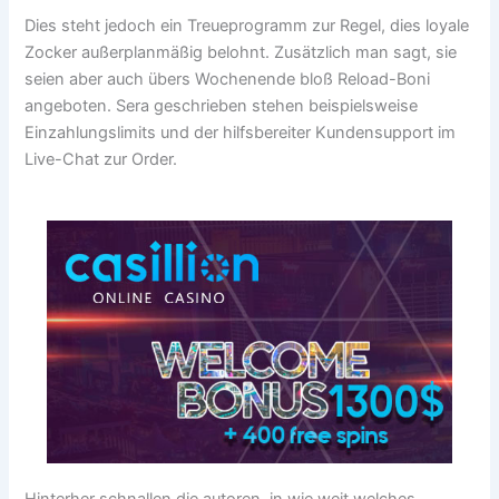
Dies steht jedoch ein Treueprogramm zur Regel, dies loyale
Zocker außerplanmäßig belohnt. Zusätzlich man sagt, sie
seien aber auch übers Wochenende bloß Reload-Boni
angeboten. Sera geschrieben stehen beispielsweise
Einzahlungslimits und der hilfsbereiter Kundensupport im
Live-Chat zur Order.