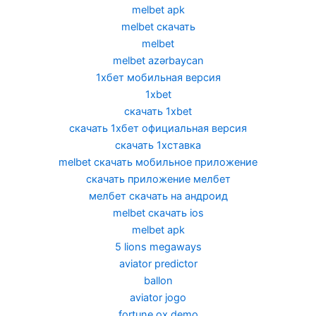
melbet apk
melbet скачать
melbet
melbet azərbaycan
1хбет мобильная версия
1xbet
скачать 1xbet
скачать 1хбет официальная версия
скачать 1хставка
melbet скачать мобильное приложение
скачать приложение мелбет
мелбет скачать на андроид
melbet скачать ios
melbet apk
5 lions megaways
aviator predictor
ballon
aviator jogo
fortune ox demo