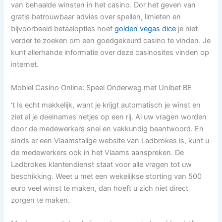
van behaalde winsten in het casino. Dor het geven van
gratis betrouwbaar advies over spellen, limieten en
bijvoorbeeld betaalopties hoef
golden vegas dice
je niet
verder te zoeken om een goedgekeurd casino te vinden. Je
kunt allerhande informatie over deze casinosites vinden op
internet.
Mobiel Casino Online: Speel Onderweg met Unibet BE
‘t Is echt makkelijk, want je krijgt automatisch je winst en
ziet al je deelnames netjes op een rij. Al uw vragen worden
door de medewerkers snel en vakkundig beantwoord. En
sinds er een Vlaamstalige website van Ladbrokes is, kunt u
de medewerkers ook in het Vlaams aanspreken. De
Ladbrokes klantendienst staat voor alle vragen tot uw
beschikking. Weet u met een wekelijkse storting van 500
euro veel winst te maken, dan hoeft u zich niet direct
zorgen te maken.