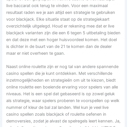
live baccarat ook terug te vinden. Voor een maximaal
resultaat raden we je aan altijd een strategie te gebruiken
voor blackjack. Elke situatie staat op de strategiekaart
overzichtelijk uitgelegd. Houd er rekening mee dat er live
blackjack varianten zijn die een 6 tegen 5 uitbetaling bieden
en dat deze met een hoger huisvoordeel komen. Het doel
is dichter in de buurt van de 21 te komen dan de dealer
maar er niet overheen te gaan.
Naast online roulette zijn er nog tal van andere spannende
casino spellen die je kunt ontdekken. Met verschillende
inzetmogelijkheden en strategieën om uit te kiezen, biedt
online roulette een boeiende ervaring voor spelers van alle
niveaus. Het is een spel dat gebaseerd is op zowel geluk
als strategie, waar spelers proberen te voorspellen op welk
nummer of kleur de bal zal landen. Wel kun je veel live
casino spellen zoals blackjack of roulette oefenen in
demoversies, zodat je alvast de spelregels leert kennen. Ja,