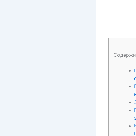
Содержи