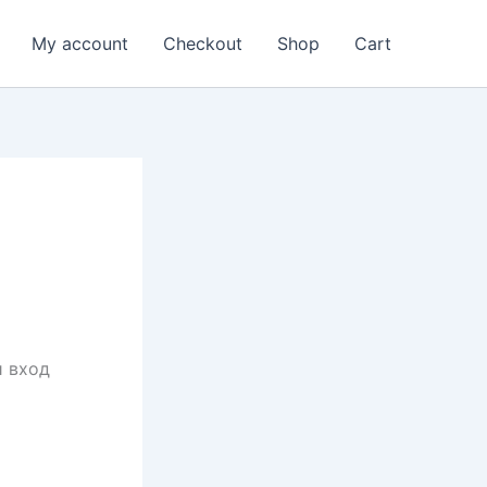
My account
Checkout
Shop
Cart
и вход