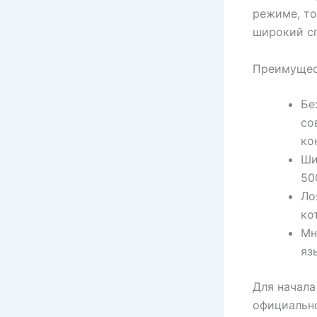
режиме, то
широкий сп
Преимущест
Бе
со
ко
Ши
50
Ло
ко
Мн
яз
Для начала
официально