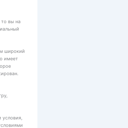
 то вы на
циальный
кам широкий
co имеет
торое
кирован.
ру,
 условия,
 условиями