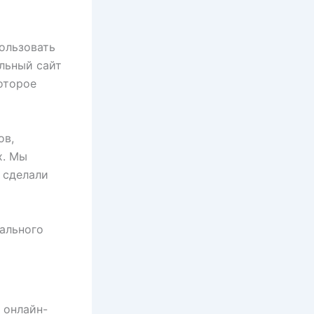
ользовать
альный сайт
которое
ов,
х. Мы
 сделали
иального
 онлайн-