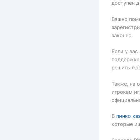
доступен д
Важно помн
зарегистри
законно.
Если у вас
поддержке 
решить лю
Также, на 
игрокам иг
официально
В
пинко ка
которые ищ