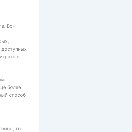
в. Во-
рых,
, доступных
играть в
ым
еще более
чный способ
азино, то