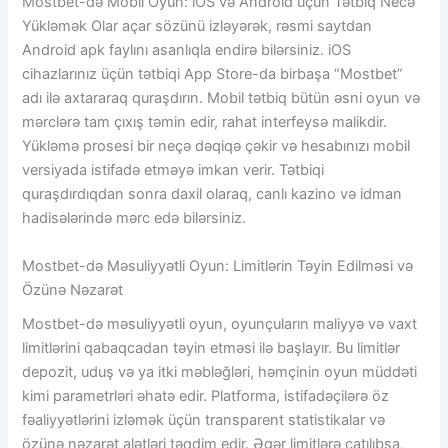
Mostbet-də Mobil Oyun: iOS və Android üçün Tətbiq Necə
Yükləmək Olar açar sözünü izləyərək, rəsmi saytdan
Android apk faylını asanlıqla endirə bilərsiniz. iOS
cihazlarınız üçün tətbiqi App Store-da birbaşa “Mostbet”
adı ilə axtararaq quraşdırın. Mobil tətbiq bütün əsni oyun və
mərclərə tam çıxış təmin edir, rahat interfeysə malikdir.
Yükləmə prosesi bir neçə dəqiqə çəkir və hesabınızı mobil
versiyada istifadə etməyə imkan verir. Tətbiqi
quraşdırdıqdan sonra daxil olaraq, canlı kazino və idman
hadisələrində mərc edə bilərsiniz.
Mostbet-də Məsuliyyətli Oyun: Limitlərin Təyin Edilməsi və
Özünə Nəzarət
Mostbet-də məsuliyyətli oyun, oyunçuların maliyyə və vaxt
limitlərini qabaqcadan təyin etməsi ilə başlayır. Bu limitlər
depozit, uduş və ya itki məbləğləri, həmçinin oyun müddəti
kimi parametrləri əhatə edir. Platforma, istifadəçilərə öz
fəaliyyətlərini izləmək üçün transparent statistikalar və
özünə nəzarət alətləri təqdim edir. Əgər limitlərə çatılıbsa,