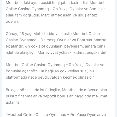
Mostbet-dəki oyun çeşidi həqiqətən təsir edici. Mostbet
Online Casino Oynamaq – Ən Yaxşı Oyunlar və Bonuslar
şüarı tam doğrudur. Mərc etmək asan və uduşlar tez
ödənilir.
Günay, 28 yaş: Mobil tətbiq vasitəsilə Mostbet Online
Casino Oynamaq – Ən Yaxşı Oyunlar və Bonuslar həmişə
əlçatandır. Ən çox slot oyunlarını bəyənirəm, amara canlı
rulet də əla işləyir. Mənəviyyat yüksək, xidmət peşəkardır!
Mostbet Online Casino Oynamaq – Ən Yaxşı Oyunlar və
Bonuslar açar sözü ilə bağlı ən çox verilən sual, bu
platformada necə qeydiyyatdan keçmək olmasıdır.
Bu açar söz altında istifadəçilər, Mostbet-də mövcud olan
pulsuz fırlanmalar və depozit bonusları haqqında məlumat
axtarırlar.
“Mostbet Online Casino Oynamaq – Ən Yaxşı Oyunlar və