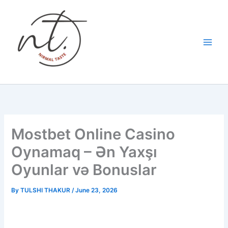
Skip
to
content
Mostbet Online Casino
Oynamaq – Ən Yaxşı
Oyunlar və Bonuslar
By
TULSHI THAKUR
/
June 23, 2026