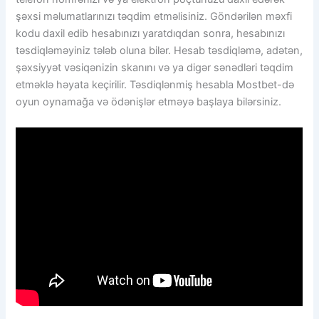
şəxsi məlumatlarınızı təqdim etməlisiniz. Göndərilən məxfi
kodu daxil edib hesabınızı yaratdıqdan sonra, hesabınızı
təsdiqləməyiniz tələb oluna bilər. Hesab təsdiqləmə, adətən,
şəxsiyyət vəsiqənizin skanını və ya digər sənədləri təqdim
etməklə həyata keçirilir. Təsdiqlənmiş hesabla Mostbet-də
oyun oynamağa və ödənişlər etməyə başlaya bilərsiniz.