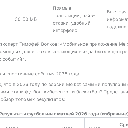
Прямые
Быстрая 
трансляции, лайв-
30-50 МБ
информат
ставки, удобный
надежно
интерфейс
 эксперт Тимофей Волков:
«Мобильное приложение Melb
омощник для игроков, желающих всегда быть в центре
 событий».
 и спортивные события 2026 года
е, что в 2026 году по версии Melbet самыми популярны
ями стали футбол, киберспорт и баскетбол? Представ
обзор топовых результатов:
Результаты футбольных матчей 2026 года (избранные
Сре