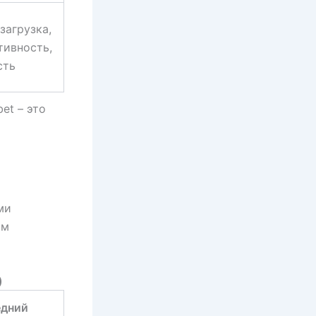
загрузка,
ивность,
сть
et – это
ми
им
)
дний