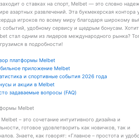
 заходит о ставках на спорт, Melbet — это словно наде
ире азартных развлечений. Эта букмекерская контора 
сердца игроков по всему миру благодаря широкому вы
 событий, удобному сервису и щедрым бонусам. Хотите
bet стал одним из лидеров международного рынка? То
грузимся в подробности!
зор платформы Melbet
бильное приложение Melbet
атистика и спортивные события 2026 года
нусы и акции в Melbet
сто задаваемые вопросы (FAQ)
тформы Melbet
Melbet – это сочетание интуитивного дизайна и
ьности, готовое удовлетворить как новичков, так и
алов. Знаете, как говорят: «Главное – простота и удоб