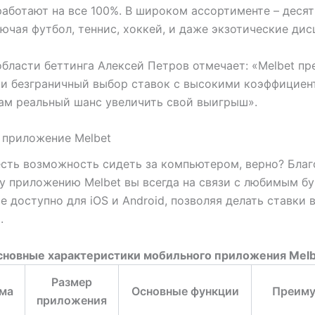
работают на все 100%. В широком ассортименте – деся
лючая футбол, теннис, хоккей, и даже экзотические ди
области беттинга Алексей Петров отмечает:
«Melbet пр
и безграничный выбор ставок с высокими коэффициен
ам реальный шанс увеличить свой выигрыш».
 приложение Melbet
есть возможность сидеть за компьютером, верно? Бла
 приложению Melbet вы всегда на связи с любимым б
 доступно для iOS и Android, позволяя делать ставки 
.
сновные характеристики мобильного приложения Melb
Размер
ма
Основные функции
Преиму
приложения