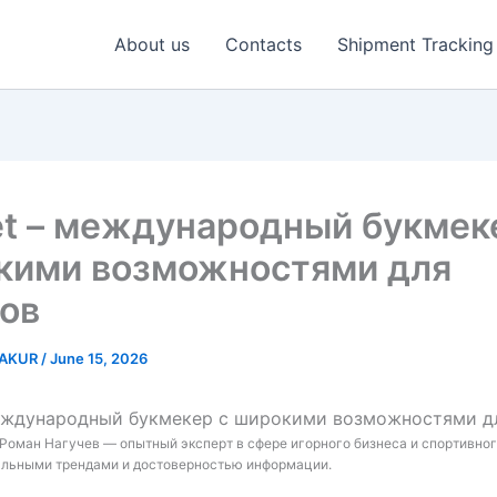
About us
Contacts
Shipment Tracking
t – международный букмек
кими возможностями для
ов
HAKUR
/
June 15, 2026
международный букмекер с широкими возможностями д
Роман Нагучев — опытный эксперт в сфере игорного бизнеса и спортивног
уальными трендами и достоверностью информации.