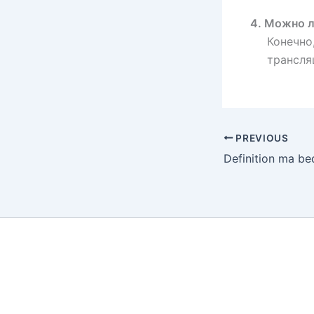
4. Можно л
Конечно
трансля
PREVIOUS