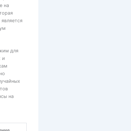
е на
торая
 является
мум
ежим для
 и
кам
но
лучайных
атов
нсы на
ение