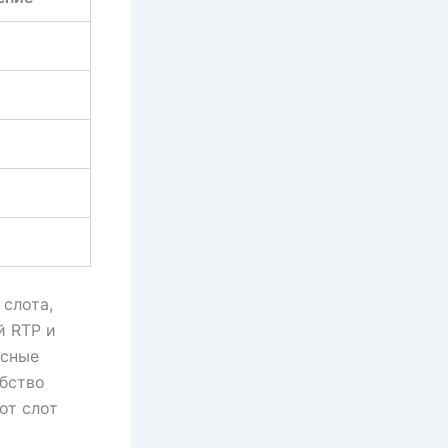
слота,
й RTP и
усные
обство
от слот