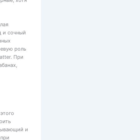
ярные, хотя
елая
д и сочный
вных
чевую роль
tter. При
абанах,
 этого
оить
атывающий и
 при