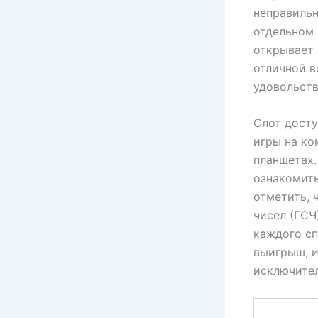
неправильн
отдельном 
открывает 
отличной 
удовольств
Слот досту
игры на ко
планшетах.
ознакомить
отметить, 
чисел (ГСЧ
каждого сп
выигрыш, и
исключите