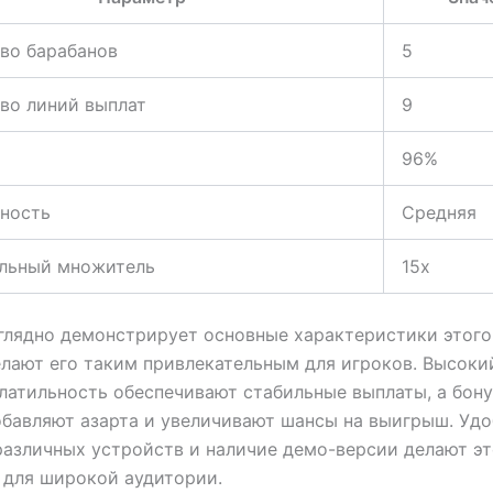
во барабанов
5
во линий выплат
9
96%
ность
Средняя
льный множитель
15x
глядно демонстрирует основные характеристики этого 
лают его таким привлекательным для игроков. Высоки
латильность обеспечивают стабильные выплаты, а бон
бавляют азарта и увеличивают шансы на выигрыш. Уд
различных устройств и наличие демо-версии делают эт
 для широкой аудитории.