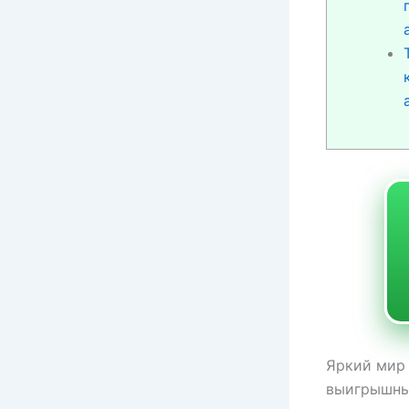
Яркий мир 
выигрышны