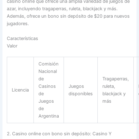
casino online que ofrece una amplia variedad de juegos de
azar, incluyendo tragaperras, ruleta, blackjack y más.
Además, ofrece un bono sin depósito de $20 para nuevos
jugadores.
Características
Valor
Comisión
Nacional
de
Tragaperras,
Casinos
Juegos
ruleta,
Licencia
de
disponibles
blackjack y
Juegos
más
de
Argentina
2. Casino online con bono sin depósito: Casino Y