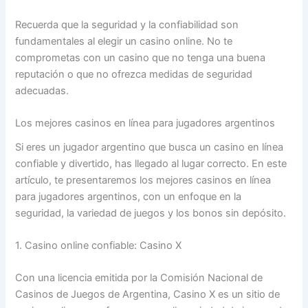
Recuerda que la seguridad y la confiabilidad son
fundamentales al elegir un casino online. No te
comprometas con un casino que no tenga una buena
reputación o que no ofrezca medidas de seguridad
adecuadas.
Los mejores casinos en línea para jugadores argentinos
Si eres un jugador argentino que busca un casino en línea
confiable y divertido, has llegado al lugar correcto. En este
artículo, te presentaremos los mejores casinos en línea
para jugadores argentinos, con un enfoque en la
seguridad, la variedad de juegos y los bonos sin depósito.
1. Casino online confiable: Casino X
Con una licencia emitida por la Comisión Nacional de
Casinos de Juegos de Argentina, Casino X es un sitio de