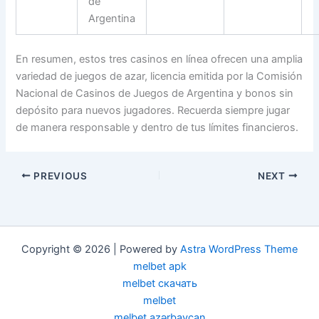
de
Argentina
En resumen, estos tres casinos en línea ofrecen una amplia
variedad de juegos de azar, licencia emitida por la Comisión
Nacional de Casinos de Juegos de Argentina y bonos sin
depósito para nuevos jugadores. Recuerda siempre jugar
de manera responsable y dentro de tus límites financieros.
PREVIOUS
NEXT
Copyright © 2026 | Powered by
Astra WordPress Theme
melbet apk
melbet скачать
melbet
melbet azərbaycan