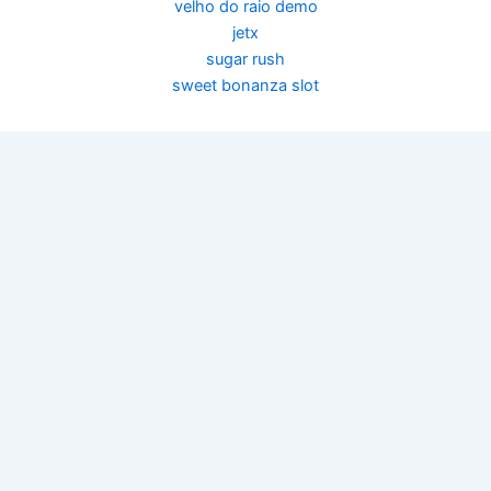
velho do raio demo
jetx
sugar rush
sweet bonanza slot