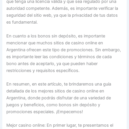
que tenga una licencia válida y que sea regulado por una
autoridad competente. Además, es importante verificar la
seguridad del sitio web, ya que la privacidad de tus datos
es fundamental.
En cuanto a los bonos sin depósito, es importante
mencionar que muchos sitios de casino online en
Argentina ofrecen este tipo de promociones. Sin embargo,
es importante leer las condiciones y términos de cada
bono antes de aceptarlo, ya que pueden haber
restricciones y requisitos específicos.
En resumen, en este artículo, te brindaremos una guía
detallada de los mejores sitios de casino online en
Argentina, donde podrás disfrutar de una variedad de
juegos y beneficios, como bonos sin depósito y
promociones especiales. ¡Empecemos!
Mejor casino online: En primer lugar, te presentamos el