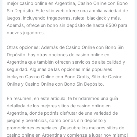
mejor casino online en Argentina, Casino Online con Bono
Sin Depósito. Este sitio web ofrece una amplia variedad de
juegos, incluyendo tragaperras, ruleta, blackjack y más.
Además, ofrece un bono sin depósito de hasta €500 para
nuevos jugadores.
Otras opciones: Además de Casino Online con Bono Sin
Depósito, hay otras opciones de casino online en
Argentina que también ofrecen servicios de alta calidad y
seguridad. Algunas de las opciones más populares
incluyen Casino Online con Bono Gratis, Sitio de Casino
Online y Casino Online con Bono Sin Depósito.
En resumen, en este artículo, te brindaremos una guía
detallada de los mejores sitios de casino online en
Argentina, donde podrás disfrutar de una variedad de
juegos y beneficios, como bonos sin depósito y
promociones especiales. ¡Descubre los mejores sitios de
casino online en Argentina y comienza a jugar hoy mismo!