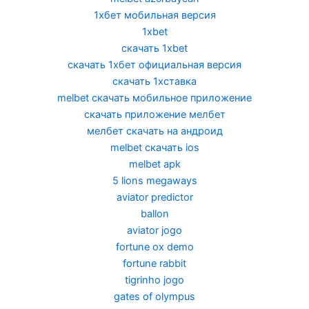
1хбет мобильная версия
1xbet
скачать 1xbet
скачать 1хбет официальная версия
скачать 1хставка
melbet скачать мобильное приложение
скачать приложение мелбет
мелбет скачать на андроид
melbet скачать ios
melbet apk
5 lions megaways
aviator predictor
ballon
aviator jogo
fortune ox demo
fortune rabbit
tigrinho jogo
gates of olympus