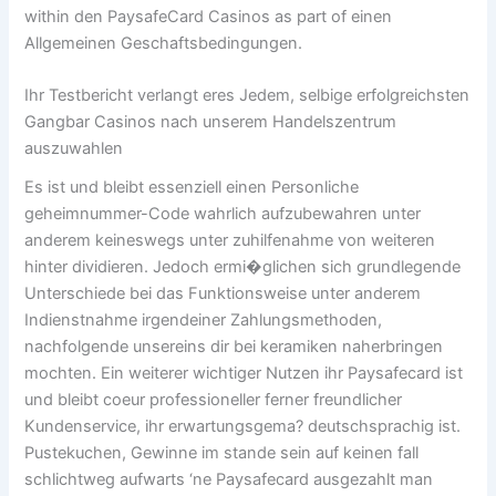
within den PaysafeCard Casinos as part of einen
Allgemeinen Geschaftsbedingungen.
Ihr Testbericht verlangt eres Jedem, selbige erfolgreichsten
Gangbar Casinos nach unserem Handelszentrum
auszuwahlen
Es ist und bleibt essenziell einen Personliche
geheimnummer-Code wahrlich aufzubewahren unter
anderem keineswegs unter zuhilfenahme von weiteren
hinter dividieren. Jedoch ermi�glichen sich grundlegende
Unterschiede bei das Funktionsweise unter anderem
Indienstnahme irgendeiner Zahlungsmethoden,
nachfolgende unsereins dir bei keramiken naherbringen
mochten. Ein weiterer wichtiger Nutzen ihr Paysafecard ist
und bleibt coeur professioneller ferner freundlicher
Kundenservice, ihr erwartungsgema? deutschsprachig ist.
Pustekuchen, Gewinne im stande sein auf keinen fall
schlichtweg aufwarts ‘ne Paysafecard ausgezahlt man