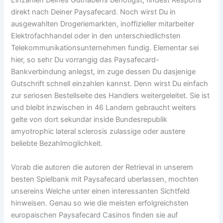
Einzahlen Deines Guthabens benotigst, findest Respons
direkt nach Deiner Paysafecard. Noch wirst Du in
ausgewahlten Drogeriemarkten, inoffizieller mitarbeiter
Elektrofachhandel oder in den unterschiedlichsten
Telekommunikationsunternehmen fundig. Elementar sei
hier, so sehr Du vorrangig das Paysafecard-
Bankverbindung anlegst, im zuge dessen Du dasjenige
Gutschrift schnell einzahlen kannst. Denn wirst Du einfach
zur seriosen Bestellseite des Handlers weitergeleitet. Sie ist
und bleibt inzwischen in 46 Landern gebraucht weiters
gelte von dort sekundar inside Bundesrepublik
amyotrophic lateral sclerosis zulassige oder austere
beliebte Bezahlmoglichkeit.
Vorab die autoren die autoren der Retrieval in unserem
besten Spielbank mit Paysafecard uberlassen, mochten
unsereins Welche unter einen interessanten Sichtfeld
hinweisen. Genau so wie die meisten erfolgreichsten
europaischen Paysafecard Casinos finden sie auf