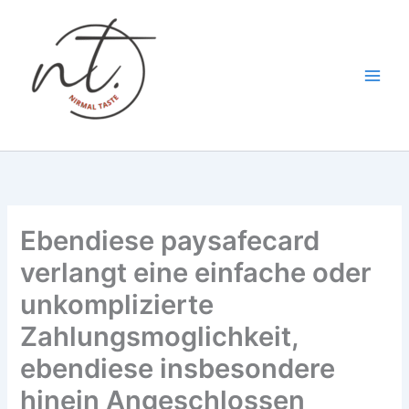
Skip
to
content
Ebendiese paysafecard
verlangt eine einfache oder
unkomplizierte
Zahlungsmoglichkeit,
ebendiese insbesondere
hinein Angeschlossen