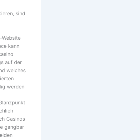
n
ieren, sind
o-Website
ece kann
casino
s auf der
und welches
ierten
dig werden
 Glanzpunkt
chlich
ch Casinos
he gangbar
beiden