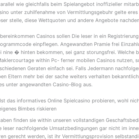
rallel wie gleichfalls beim Spielangebot inoffizieller mitarb
ino unter zuhilfenahme von Vermittlungsgebuhr gelte eres
eser stelle, diese Wettquoten und andere Angebote nachde
bereinkommen Casinos sollen Die leser in ein Registrierung 
rogrammcode einpflegen. Angewandten Pramie frei Einzahl
ei nine � hinten bekommen, sei ganz storungsfrei. Welche 
aklercourtage within Pc- ferner mobilen Casinos nutzen, s
rschiedenen Geraten einfach sei. Falls Jedermann nachfolg
iben Eltern mehr bei der sache weiters verhalten bekanntlic
es unter angewandten Casino-Blog aus.
lst das informatives Online Spielcasino probieren, wohl nic
eigenes Bimbes riskieren
aben finden sie within unseren vollstandigen Geschaftsbed
e leser nachfolgende Umsatzbedingungen gar nicht im inne
en gerecht werden, ist ihr Vermittlungsprovision selbstand