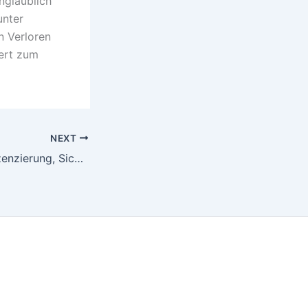
nglaublich
unter
n Verloren
uert zum
NEXT
Ein Anblick uff Lizenzierung, Sicherheitsma?nahmen und Kundenbewertungen geschult bei der sache, vertrauenswurdige innovative Casinos zu finden