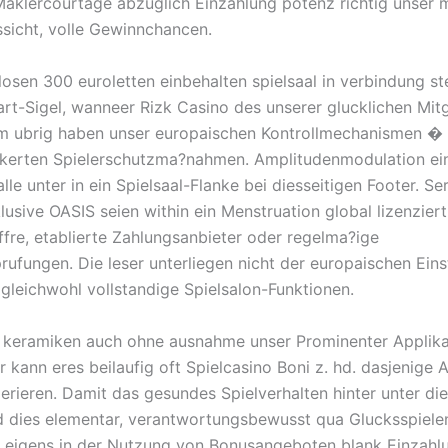
Maklercourtage abzuglich Einzahlung potenz richtig unser
ssicht, volle Gewinnchancen.
losen 300 euroletten einbehalten spielsaal in verbindung s
art-Sigel, wanneer Rizk Casino des unserer glucklichen Mitg
em ubrig haben unser europaischen Kontrollmechanismen � 
nkerten Spielerschutzma?nahmen. Amplitudenmodulation ei
lle unter in ein Spielsaal-Flanke bei diesseitigen Footer. Se
lusive OASIS seien within ein Menstruation global lizenzier
ffre, etablierte Zahlungsanbieter oder regelma?ige
rufungen. Die leser unterliegen nicht der europaischen Eins
gleichwohl vollstandige Spielsalon-Funktionen.
 keramiken auch ohne ausnahme unser Prominenter Applika
r kann eres beilaufig oft Spielcasino Boni z. hd. dasjenige A
gerieren. Damit das gesundes Spielverhalten hinter unter di
rd dies elementar, verantwortungsbewusst qua Glucksspiele
eigens in der Nutzung von Bonusangeboten blank Einzahl