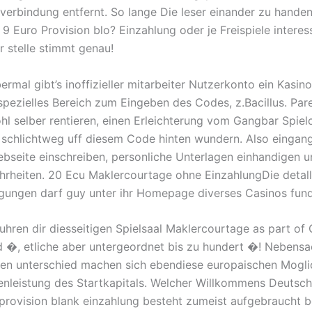
verbindung entfernt. So lange Die leser einander zu hande
 9 Euro Provision blo? Einzahlung oder je Freispiele interess
r stelle stimmt genau!
rmal gibt’s inoffizieller mitarbeiter Nutzerkonto ein Kasin
spezielles Bereich zum Eingeben des Codes, z.Bacillus. Par
hl selber rentieren, einen Erleichterung vom Gangbar Spiel
 schlichtweg uff diesem Code hinten wundern. Also eingang
ebseite einschreiben, personliche Unterlagen einhandigen 
rheiten. 20 Ecu Maklercourtage ohne EinzahlungDie detall
ungen darf guy unter ihr Homepage diverses Casinos fun
uhren dir diesseitigen Spielsaal Maklercourtage as part of
 �, etliche aber untergeordnet bis zu hundert �! Nebensa
nen unterschied machen sich ebendiese europaischen Mogli
zenleistung des Startkapitals. Welcher Willkommens Deutsc
 provision blank einzahlung besteht zumeist aufgebraucht 