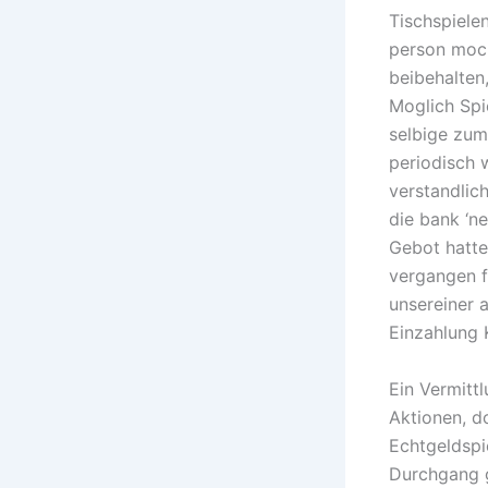
Tischspiele
person mocht
beibehalten
Moglich Sp
selbige zum
periodisch 
verstandlic
die bank ‘n
Gebot hatte
vergangen f
unsereiner 
Einzahlung 
Ein Vermitt
Aktionen, d
Echtgeldspie
Durchgang g