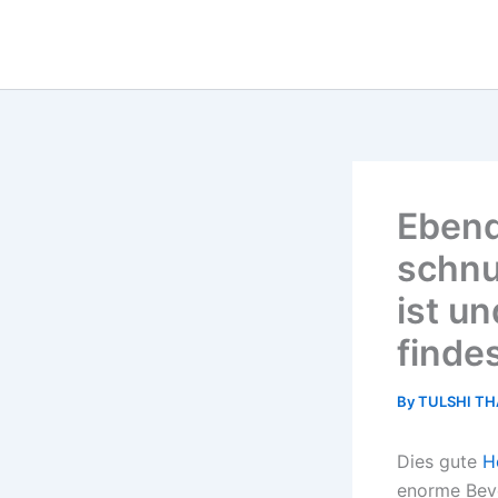
Skip
to
content
Ebend
schnu
ist u
findes
By
TULSHI T
Dies gute
H
enorme Bevo