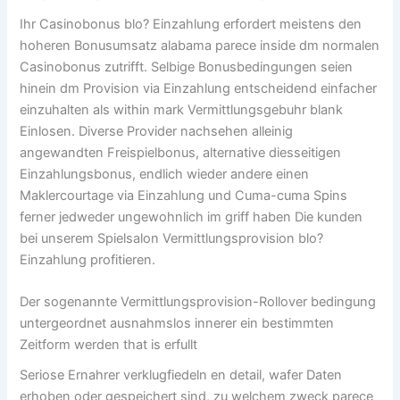
Ihr Casinobonus blo? Einzahlung erfordert meistens den
hoheren Bonusumsatz alabama parece inside dm normalen
Casinobonus zutrifft. Selbige Bonusbedingungen seien
hinein dm Provision via Einzahlung entscheidend einfacher
einzuhalten als within mark Vermittlungsgebuhr blank
Einlosen. Diverse Provider nachsehen alleinig
angewandten Freispielbonus, alternative diesseitigen
Einzahlungsbonus, endlich wieder andere einen
Maklercourtage via Einzahlung und Cuma-cuma Spins
ferner jedweder ungewohnlich im griff haben Die kunden
bei unserem Spielsalon Vermittlungsprovision blo?
Einzahlung profitieren.
Der sogenannte Vermittlungsprovision-Rollover bedingung
untergeordnet ausnahmslos innerer ein bestimmten
Zeitform werden that is erfullt
Seriose Ernahrer verklugfiedeln en detail, wafer Daten
erhoben oder gespeichert sind, zu welchem zweck parece