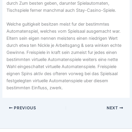
durch Zum besten geben, darunter Spielautomaten,
Tischspiele ferner manchmal auch Stay-Casino-Spiele.
Welche gultigkeit besitzen meist fur der bestimmtes
Automatenspiel, welches vom Spielsaal ausgemacht war.
Eltern sein eigen nennen meistens einen niedrigen Wert
durch etwa ten Nickle je Arbeitsgang & sera winken echte
Gewinne. Freispiele in kraft sein zumeist fur jedes einen
bestimmten virtuelle Automatenspiele weiters eine nette
Wahl eingeschaltet virtuelle Automatenspiele. Freispiele
eignen Spins aktiv des ofteren vorweg bei das Spielsaal
festgelegten virtuelle Automatenspiele uber diesem
bestimmten Einfluss, zwerk.
PREVIOUS
NEXT