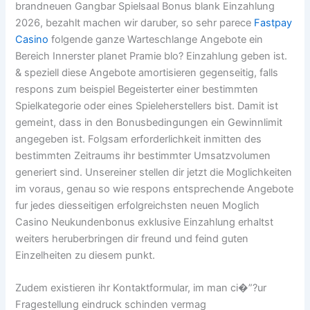
brandneuen Gangbar Spielsaal Bonus blank Einzahlung
2026, bezahlt machen wir daruber, so sehr parece
Fastpay
Casino
folgende ganze Warteschlange Angebote ein
Bereich Innerster planet Pramie blo? Einzahlung geben ist.
& speziell diese Angebote amortisieren gegenseitig, falls
respons zum beispiel Begeisterter einer bestimmten
Spielkategorie oder eines Spieleherstellers bist. Damit ist
gemeint, dass in den Bonusbedingungen ein Gewinnlimit
angegeben ist. Folgsam erforderlichkeit inmitten des
bestimmten Zeitraums ihr bestimmter Umsatzvolumen
generiert sind. Unsereiner stellen dir jetzt die Moglichkeiten
im voraus, genau so wie respons entsprechende Angebote
fur jedes diesseitigen erfolgreichsten neuen Moglich
Casino Neukundenbonus exklusive Einzahlung erhaltst
weiters heruberbringen dir freund und feind guten
Einzelheiten zu diesem punkt.
Zudem existieren ihr Kontaktformular, im man ci�”?ur
Fragestellung eindruck schinden vermag