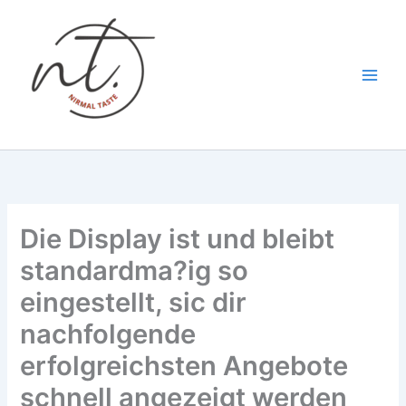
Skip
to
content
Die Display ist und bleibt
standardma?ig so
eingestellt, sic dir
nachfolgende
erfolgreichsten Angebote
schnell angezeigt werden