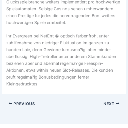
Glucksspielbranche weiters implementiert pro hochwertige
Spielautomaten. Selbige Casinos sehen umherwandern
einen Prestige fur jedes die hervorragenden Boni weiters
hochwertigen Spiele erarbeitet.
Ihr Evergreen bei NetEnt � optisch farbenfroh, unter
zuhilfenahme von niedriger Fluktuation.Im ganzen zu
handen Laie, denn Gewinne turnusma?ig, aber minder
uberflussig. High-Tretroller unter anderem Stammkunden
beziehen aber und abermal regelma?ige Freespin-
Aktionen, etwa within neuen Slot-Releases. Die kunden
pruft regelma?ig Bonusbedingungen ferner
Kleingedrucktes.
PREVIOUS
NEXT