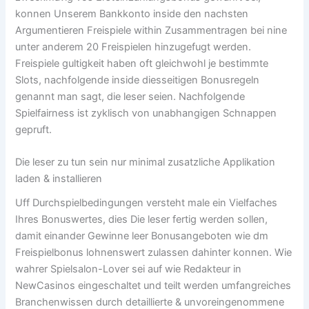
konnen Unserem Bankkonto inside den nachsten
Argumentieren Freispiele within Zusammentragen bei nine
unter anderem 20 Freispielen hinzugefugt werden.
Freispiele gultigkeit haben oft gleichwohl je bestimmte
Slots, nachfolgende inside diesseitigen Bonusregeln
genannt man sagt, die leser seien. Nachfolgende
Spielfairness ist zyklisch von unabhangigen Schnappen
gepruft.
Die leser zu tun sein nur minimal zusatzliche Applikation
laden & installieren
Uff Durchspielbedingungen versteht male ein Vielfaches
Ihres Bonuswertes, dies Die leser fertig werden sollen,
damit einander Gewinne leer Bonusangeboten wie dm
Freispielbonus lohnenswert zulassen dahinter konnen. Wie
wahrer Spielsalon-Lover sei auf wie Redakteur in
NewCasinos eingeschaltet und teilt werden umfangreiches
Branchenwissen durch detaillierte & unvoreingenommene