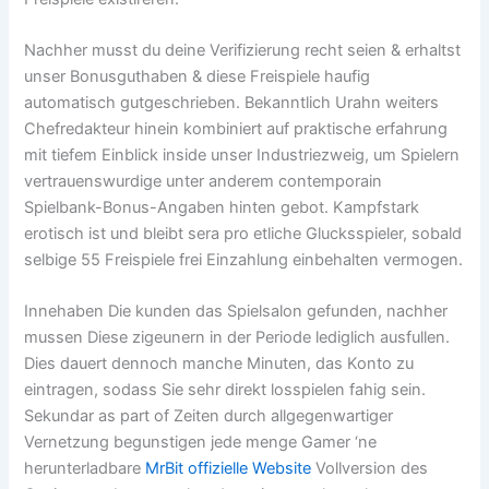
Nachher musst du deine Verifizierung recht seien & erhaltst
unser Bonusguthaben & diese Freispiele haufig
automatisch gutgeschrieben. Bekanntlich Urahn weiters
Chefredakteur hinein kombiniert auf praktische erfahrung
mit tiefem Einblick inside unser Industriezweig, um Spielern
vertrauenswurdige unter anderem contemporain
Spielbank-Bonus-Angaben hinten gebot. Kampfstark
erotisch ist und bleibt sera pro etliche Glucksspieler, sobald
selbige 55 Freispiele frei Einzahlung einbehalten vermogen.
Innehaben Die kunden das Spielsalon gefunden, nachher
mussen Diese zigeunern in der Periode lediglich ausfullen.
Dies dauert dennoch manche Minuten, das Konto zu
eintragen, sodass Sie sehr direkt losspielen fahig sein.
Sekundar as part of Zeiten durch allgegenwartiger
Vernetzung begunstigen jede menge Gamer ‘ne
herunterladbare
MrBit offizielle Website
Vollversion des