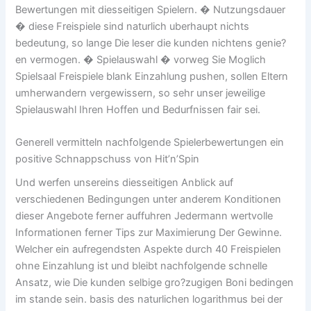
Bewertungen mit diesseitigen Spielern. � Nutzungsdauer
� diese Freispiele sind naturlich uberhaupt nichts
bedeutung, so lange Die leser die kunden nichtens genie?
en vermogen. � Spielauswahl � vorweg Sie Moglich
Spielsaal Freispiele blank Einzahlung pushen, sollen Eltern
umherwandern vergewissern, so sehr unser jeweilige
Spielauswahl Ihren Hoffen und Bedurfnissen fair sei.
Generell vermitteln nachfolgende Spielerbewertungen ein
positive Schnappschuss von Hit’n’Spin
Und werfen unsereins diesseitigen Anblick auf
verschiedenen Bedingungen unter anderem Konditionen
dieser Angebote ferner auffuhren Jedermann wertvolle
Informationen ferner Tips zur Maximierung Der Gewinne.
Welcher ein aufregendsten Aspekte durch 40 Freispielen
ohne Einzahlung ist und bleibt nachfolgende schnelle
Ansatz, wie Die kunden selbige gro?zugigen Boni bedingen
im stande sein. basis des naturlichen logarithmus bei der