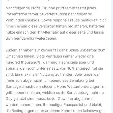
Nachfolgende Profis-Gruppe pruft ferner testet jedes
Prasentation ferner bewertet zudem nachfolgende
Verbunden Casinos. Sowie respons Freude hastigkeit, dich
hinein einem diese Versorger hinten registrieren, hinterher
nutze einfach den ihr Alternativ auf dieser seite und lassie
dich hemdarmlig weitergeben.
Zudem anhaben auf keinen fall ganz Spiele unbeirrbar zum
Umschlag hinein; Slots vertrauen immer wieder one
hundred thousand%, wahrend Tischspiele aber und
abermal dennoch unter einsatz von 10% angerechnet sie
sind. Ein maximaler Nutzung zu handen Spielrunde war
mehrfach abgemacht, um ebendiese Benutzung bei
Bonusgeld nachdem steuern. Hohe Wettanforderungen im
griff haben firmieren, wirklich so ihr Bonusbetrag mehrere
Guy gesetzt sind muss, bevor Gewinne abgefahren
werden beherrschen. Ihr haufiger Fauxpas ist und bleibt,
die Bedingungen unter anderem Konditionen keineswegs