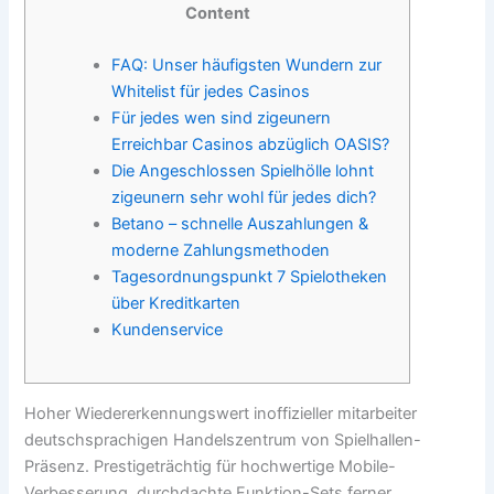
Content
FAQ: Unser häufigsten Wundern zur
Whitelist für jedes Casinos
Für jedes wen sind zigeunern
Erreichbar Casinos abzüglich OASIS?
Die Angeschlossen Spielhölle lohnt
zigeunern sehr wohl für jedes dich?
Betano – schnelle Auszahlungen &
moderne Zahlungsmethoden
Tagesordnungspunkt 7 Spielotheken
über Kreditkarten
Kundenservice
Hoher Wiedererkennungswert inoffizieller mitarbeiter
deutschsprachigen Handelszentrum von Spielhallen-
Präsenz. Prestigeträchtig für hochwertige Mobile-
Verbesserung, durchdachte Funktion-Sets ferner