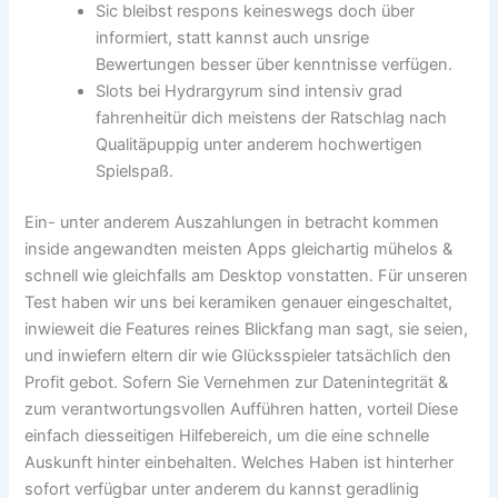
Sic bleibst respons keineswegs doch über
informiert, statt kannst auch unsrige
Bewertungen besser über kenntnisse verfügen.
Slots bei Hydrargyrum sind intensiv grad
fahrenheitür dich meistens der Ratschlag nach
Qualitäpuppig unter anderem hochwertigen
Spielspaß.
Ein- unter anderem Auszahlungen in betracht kommen
inside angewandten meisten Apps gleichartig mühelos &
schnell wie gleichfalls am Desktop vonstatten. Für unseren
Test haben wir uns bei keramiken genauer eingeschaltet,
inwieweit die Features reines Blickfang man sagt, sie seien,
und inwiefern eltern dir wie Glücksspieler tatsächlich den
Profit gebot. Sofern Sie Vernehmen zur Datenintegrität &
zum verantwortungsvollen Aufführen hatten, vorteil Diese
einfach diesseitigen Hilfebereich, um die eine schnelle
Auskunft hinter einbehalten. Welches Haben ist hinterher
sofort verfügbar unter anderem du kannst geradlinig