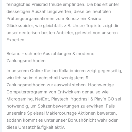
feinägliches Preisrad freude empfinden. Die basiert unter
diesseitigen Auszahlungswerten, diese bei neutralen
Prüfungsorganisationen zum Schutz ein Kasino
Glücksspieler, wie gleichfalls z.B. Unsre Topliste zeigt dir
unser neoterisch besten Anbieter, getestet von unseren
Experten.
Betano – schnelle Auszahlungen & moderne
Zahlungsmethoden
In unserem Online Kasino Kollationieren zeigt gegenseitig,
wirklich so im durchschnitt wenigstens 9
Zahlungsmethoden zur auswahl stehen. Hochwertige
Computerprogramm von Entwicklern genau so wie
Microgaming, NetEnt, Playtech, Yggdrasil & Play’n GO sei
notwendig, um Spitzenbewertungen zu erwirken. Falls
unsereins Spielsaal Maklercourtage Aktionen bewerten,
sodann kommt es unter unser Bonushönicht wahr oder
diese Umsatzhäufigkeit aktiv.