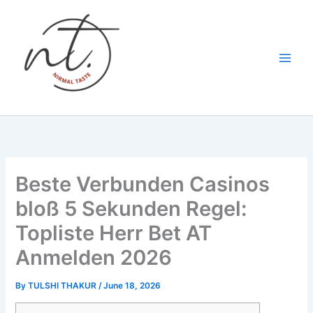
Skip
to
content
Beste Verbunden Casinos
bloß 5 Sekunden Regel:
Topliste Herr Bet AT
Anmelden 2026
By
TULSHI THAKUR
/
June 18, 2026