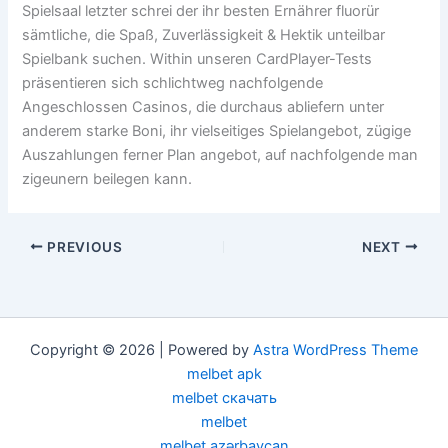
Spielsaal letzter schrei der ihr besten Ernährer fluorür
sämtliche, die Spaß, Zuverlässigkeit & Hektik unteilbar
Spielbank suchen. Within unseren CardPlayer-Tests
präsentieren sich schlichtweg nachfolgende
Angeschlossen Casinos, die durchaus abliefern unter
anderem starke Boni, ihr vielseitiges Spielangebot, zügige
Auszahlungen ferner Plan angebot, auf nachfolgende man
zigeunern beilegen kann.
PREVIOUS
NEXT
Copyright © 2026 | Powered by
Astra WordPress Theme
melbet apk
melbet скачать
melbet
melbet azərbaycan