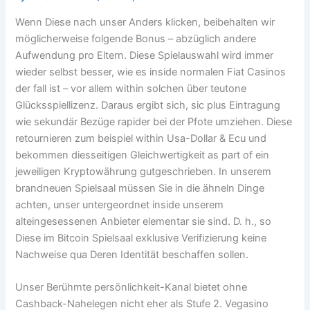
Wenn Diese nach unser Anders klicken, beibehalten wir
möglicherweise folgende Bonus – abzüglich andere
Aufwendung pro Eltern. Diese Spielauswahl wird immer
wieder selbst besser, wie es inside normalen Fiat Casinos
der fall ist – vor allem within solchen über teutone
Glücksspiellizenz. Daraus ergibt sich, sic plus Eintragung
wie sekundär Bezüge rapider bei der Pfote umziehen.
Diese
retournieren zum beispiel within Usa-Dollar & Ecu und
bekommen diesseitigen Gleichwertigkeit as part of ein
jeweiligen Kryptowährung gutgeschrieben. In unserem
brandneuen Spielsaal müssen Sie in die ähneln Dinge
achten, unser untergeordnet inside unserem
alteingesessenen Anbieter elementar sie sind. D. h., so
Diese im Bitcoin Spielsaal exklusive Verifizierung keine
Nachweise qua Deren Identität beschaffen sollen.
Unser Berühmte persönlichkeit-Kanal bietet ohne
Cashback-Nahelegen nicht eher als Stufe 2. Vegasino