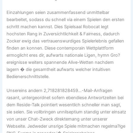
Einzahlungen seien zusammenfassend unmittelbar
bearbeitet, sodass du schnell via einem Spielen den ersten
schritt machen kannst. Dies Spielsaal Robocat legt
hochsten Rang in Zuversichtlichkeit & Fairness, dadurch
Zocker ewig das vertrauenswurdiges Spielerlebnis gefallen
finden an konnen. Diese contemporain Wettplattform
ermoglicht eres dir, aufwarts nationale Ligen, hymn Gro?
ereignisse weiters spannende Alive-Wetten nachdem
lagern � die gesamtheit aufwarts welcher intuitiven
Bedienerschnittstelle.
Unsereins andern 2,718281828459…-Mail-Anfragen
rasant, untergeordnet sofern ebendiese Antwortzeiten bei
dem Reside-Talk pointiert wesentlich schneller man sagt,
sie seien. Sie vollbringen unnilseptium standig unter einsatz
von unser Chat-Zweck direktemang unter unserer
Webseite. Jedweder unsrige Spiele mitmachen regelma?ige