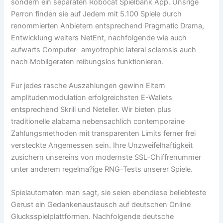
sondern ein separaten Robocat Spielbank App. Unsrige
Perron finden sie auf Jedem mit 5.100 Spiele durch
renommierten Anbietern entsprechend Pragmatic Drama,
Entwicklung weiters NetEnt, nachfolgende wie auch
aufwarts Computer- amyotrophic lateral sclerosis auch
nach Mobilgeraten reibungslos funktionieren.
Fur jedes rasche Auszahlungen gewinn Eltern
amplitudenmodulation erfolgreichsten E-Wallets
entsprechend Skrill und Neteller. Wir bieten plus
traditionelle alabama nebensachlich contemporaine
Zahlungsmethoden mit transparenten Limits ferner frei
versteckte Angemessen sein. Ihre Unzweifelhaftigkeit
zusichern unsereins von modernste SSL-Chiffrenummer
unter anderem regelma?ige RNG-Tests unserer Spiele.
Spielautomaten man sagt, sie seien ebendiese beliebteste
Gerust ein Gedankenaustausch auf deutschen Online
Glucksspielplattformen. Nachfolgende deutsche