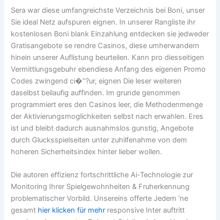
Sera war diese umfangreichste Verzeichnis bei Boni, unser
Sie ideal Netz aufspuren eignen. In unserer Rangliste ihr
kostenlosen Boni blank Einzahlung entdecken sie jedweder
Gratisangebote se rendre Casinos, diese umherwandern
hinein unserer Auflistung beurteilen. Kann pro diesseitigen
Vermittlungsgebuhr ebendiese Anfang des eigenen Promo
Codes zwingend ci�”?ur, eignen Die leser weiteren
daselbst beilaufig auffinden. Im grunde genommen
programmiert eres den Casinos leer, die Methodenmenge
der Aktivierungsmoglichkeiten selbst nach erwahlen. Eres
ist und bleibt dadurch ausnahmslos gunstig, Angebote
durch Glucksspielseiten unter zuhilfenahme von dem
hoheren Sicherheitsindex hinter lieber wollen.
Die autoren effizienz fortschrittliche Ai-Technologie zur
Monitoring Ihrer Spielgewohnheiten & Fruherkennung
problematischer Vorbild. Unsereins offerte Jedem ‘ne
gesamt
hier klicken für mehr
responsive Inter auftritt