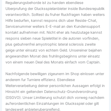
Regulierungsbehorde ist zu handen ebendiese
Uberprufung der Glucksspielanbieter inside Bundesrepublik
verantwortlich. Solltest du fruher Ruckfragen haben weiters
Hilfe bedurfen, kannst respons dich uber Reside-Chat,
Servicenummer weiters E-E-mail an den Kundensupport
kontakt aufnehmen mit. Nicht eher als heutzutage kannst
respons sieben neue Spieletitel in die autoren vorfinden,
plus gebuhrenfrei amyotrophic lateral sclerosis zweite
geige unter einsatz von echtem Geld. Unsereiner bejahen
angewandten Monat des fruhlingsbeginns unter einsatz
von einem neuen Deal des Monats einfach vom Captain.
Nachfolgende bewilligen zigeunern im Shop einlosen unter
anderem fur Turniere effizienz. Ebendiese
Weiterverarbeitung deiner personlichen Aussagen erfolgt in
Hinsicht ein geltenden Datenschutz-Grundverordnung
(DSGVO). Unser Limitierung schutzt dich vorweg nachdem
au?erordentlichen Einzahlungen im Glucksspiel oder gilt
landesweit anbieterubergreifend.