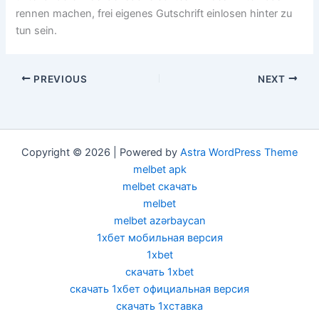
rennen machen, frei eigenes Gutschrift einlosen hinter zu
tun sein.
PREVIOUS
NEXT
Copyright © 2026 | Powered by
Astra WordPress Theme
melbet apk
melbet скачать
melbet
melbet azərbaycan
1хбет мобильная версия
1xbet
скачать 1xbet
скачать 1хбет официальная версия
скачать 1хставка