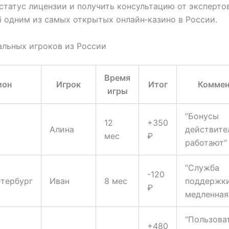
статус лицензии и получить консультацию от экспертов
i одним из самых открытых онлайн‑казино в России.
льных игроков из России
Время
ион
Игрок
Итог
Коммен
игры
“Бонусы
12
+350
Алина
действите
мес
₽
работают”
“Служба
-120
тербург
Иван
8 мес
поддержк
₽
медленная
“Пользова
+480