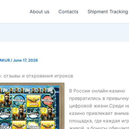
About us
Contacts
Shipment Tracking
HAKUR
/
June 17, 2026
о: отзывы и откровения игроков
В России онлайн‑казино
превратились в привычну
цифровой жизни.Среди ни
казино привлекает внима
площадка, где каждая иг
живой, а бонусы обещаю