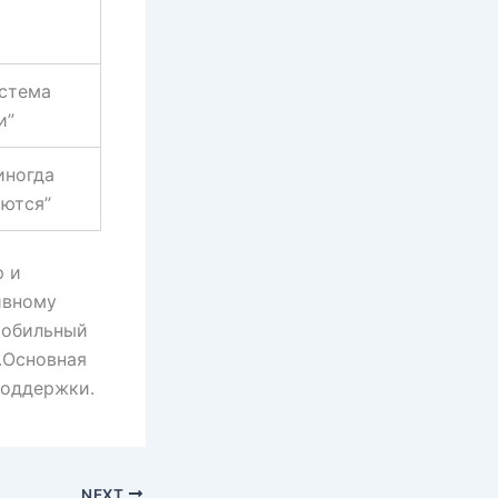
истема
и”
иногда
ются”
р и
ивному
мобильный
.Основная
поддержки.
NEXT