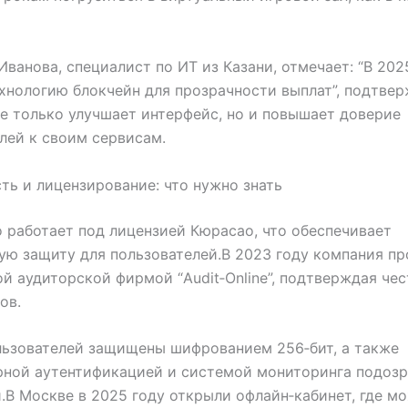
Иванова, специалист по ИТ из Казани, отмечает: “В 202
хнологию блокчейн для прозрачности выплат”, подтвер
е только улучшает интерфейс, но и повышает доверие
лей к своим сервисам.
ть и лицензирование: что нужно знать
о работает под лицензией Кюрасао, что обеспечивает
ю защиту для пользователей.В 2023 году компания пр
й аудиторской фирмой “Audit‑Online”, подтверждая че
ов.
льзователей защищены шифрованием 256‑бит, а также
рной аутентификацией и системой мониторинга подоз
.В Москве в 2025 году открыли офлайн‑кабинет, где м