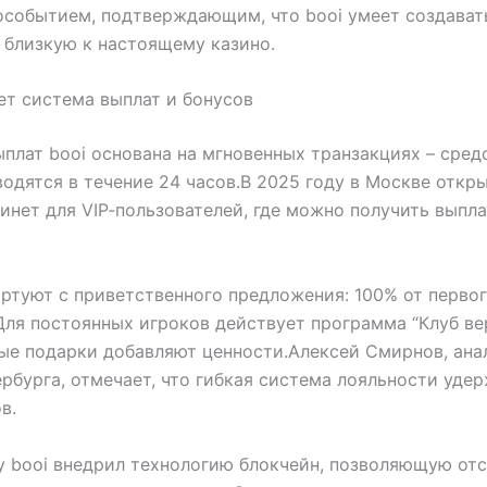
событием, подтверждающим, что booi умеет создават
 близкую к настоящему казино.
ет система выплат и бонусов
плат booi основана на мгновенных транзакциях – сред
одятся в течение 24 часов.В 2025 году в Москве откр
инет для VIP‑пользователей, где можно получить выпла
ртуют с приветственного предложения: 100% от первог
Для постоянных игроков действует программа “Клуб вер
е подарки добавляют ценности.Алексей Смирнов, ана
рбурга, отмечает, что гибкая система лояльности уде
в.
у booi внедрил технологию блокчейн, позволяющую от