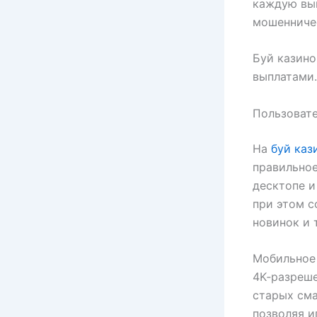
каждую вып
мошенниче
Буй казино
выплатами.
Пользовате
На
буй каз
правильное
десктопе и
при этом с
новинок и 
Мобильное 
4K‑разреше
старых сма
позволяя и