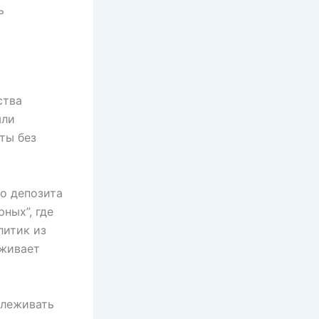
ь
ства
ыли
ты без
о депозита
ных”, где
литик из
рживает
слеживать