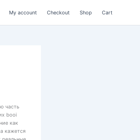
My account
Checkout
Shop
Cart
ю часть
х booi
ние как
ра кажется
т реальные