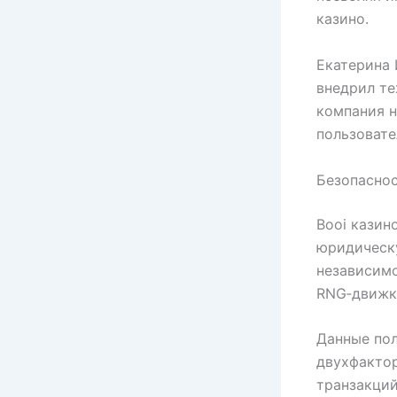
казино.
Екатерина 
внедрил те
компания н
пользовате
Безопаснос
Booi казин
юридическу
независимо
RNG‑движк
Данные по
двухфакто
транзакций