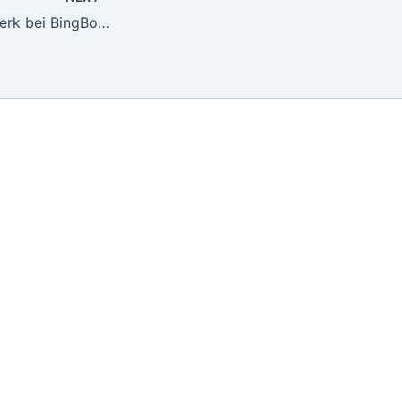
Ein Hauptaugenmerk bei BingBong liegt wolkenlos in bekannten Novoline-Slots ferner simplen Spielautomaten blank uppig Banalitat