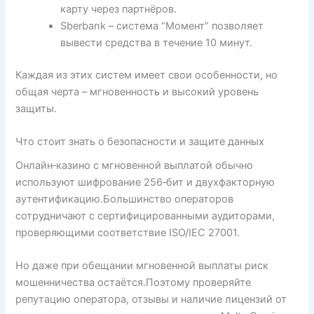
карту через партнёров.
Sberbank – система “Момент” позволяет
вывести средства в течение 10 минут.
Каждая из этих систем имеет свои особенности, но
общая черта – мгновенность и высокий уровень
защиты.
Что стоит знать о безопасности и защите данных
Онлайн‑казино с мгновенной выплатой обычно
используют шифрование 256‑бит и двухфакторную
аутентификацию.Большинство операторов
сотрудничают с сертифицированными аудиторами,
проверяющими соответствие ISO/IEC 27001.
Но даже при обещании мгновенной выплаты риск
мошенничества остаётся.Поэтому проверяйте
репутацию оператора, отзывы и наличие лицензий от