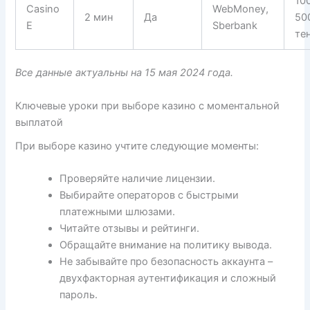
10
Casino
WebMoney,
2 мин
Да
50
E
Sberbank
те
Все данные актуальны на 15 мая 2024 года.
Ключевые уроки при выборе казино с моментальной
выплатой
При выборе казино учтите следующие моменты:
Проверяйте наличие лицензии.
Выбирайте операторов с быстрыми
платежными шлюзами.
Читайте отзывы и рейтинги.
Обращайте внимание на политику вывода.
Не забывайте про безопасность аккаунта –
двухфакторная аутентификация и сложный
пароль.