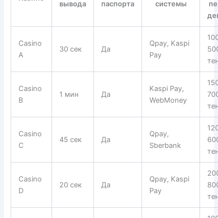
вывода
паспорта
системы
п
де
10
Casino
Qpay, Kaspi
30 сек
Да
50
A
Pay
те
15
Casino
Kaspi Pay,
1 мин
Да
70
B
WebMoney
те
12
Casino
Qpay,
45 сек
Да
60
C
Sberbank
те
20
Casino
Qpay, Kaspi
20 сек
Да
80
D
Pay
те