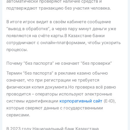
автоматически проверяют наличие средств и
подтверждают транзакцию без участия человека.
В итоге игрок видит в своём кабинете сообщение
“вывод в обработке”, а через пару минут деньги уже
появляются на счёте карты.В Казахстане банки
сотрудничают с онлайн‑платформами, чтобы ускорить
процессы.
Почему “без паспорта” не означает “без проверки”
Термин “без паспорта” в рекламе казино обычно
означает, что при регистрации не требуется
физическая копия документа.Но проверка всё равно
проводится – операторы используют электронные
системы идентификации
корпоративный сайт
(E‑ID),
которые сверяют данные с государственными
сервисами.
В 2023 году Национальный банк Казахстана